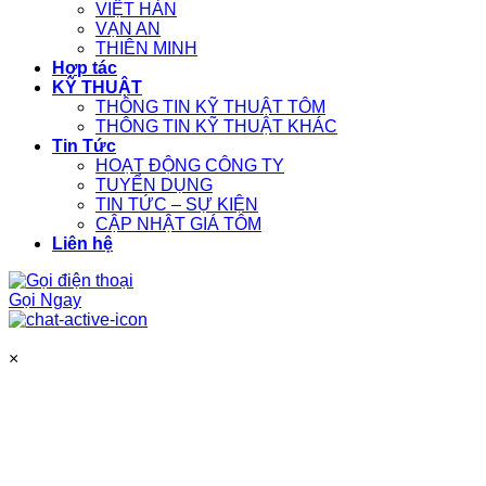
VIỆT HÀN
VẠN AN
THIÊN MINH
Hợp tác
KỸ THUẬT
THÔNG TIN KỸ THUẬT TÔM
THÔNG TIN KỸ THUẬT KHÁC
Tin Tức
HOẠT ĐỘNG CÔNG TY
TUYỂN DỤNG
TIN TỨC – SỰ KIỆN
CẬP NHẬT GIÁ TÔM
Liên hệ
Gọi Ngay
×