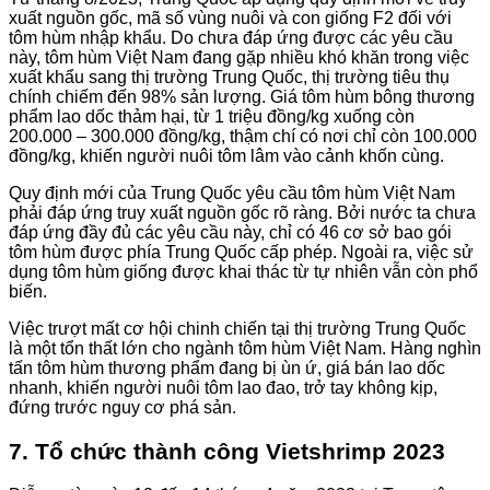
xuất nguồn gốc, mã số vùng nuôi và con giống F2 đối với
tôm hùm nhập khẩu. Do chưa đáp ứng được các yêu cầu
này, tôm hùm Việt Nam đang gặp nhiều khó khăn trong việc
xuất khẩu sang thị trường Trung Quốc, thị trường tiêu thụ
chính chiếm đến 98% sản lượng. Giá tôm hùm bông thương
phẩm lao dốc thảm hại, từ 1 triệu đồng/kg xuống còn
200.000 – 300.000 đồng/kg, thậm chí có nơi chỉ còn 100.000
đồng/kg, khiến người nuôi tôm lâm vào cảnh khốn cùng.
Quy định mới của Trung Quốc yêu cầu tôm hùm Việt Nam
phải đáp ứng truy xuất nguồn gốc rõ ràng. Bởi nước ta chưa
đáp ứng đầy đủ các yêu cầu này, chỉ có 46 cơ sở bao gói
tôm hùm được phía Trung Quốc cấp phép. Ngoài ra, việc sử
dụng tôm hùm giống được khai thác từ tự nhiên vẫn còn phổ
biến.
Việc trượt mất cơ hội chinh chiến tại thị trường Trung Quốc
là một tổn thất lớn cho ngành tôm hùm Việt Nam. Hàng nghìn
tấn tôm hùm thương phẩm đang bị ùn ứ, giá bán lao dốc
nhanh, khiến người nuôi tôm lao đao, trở tay không kịp,
đứng trước nguy cơ phá sản.
7. Tổ chức thành công Vietshrimp 2023