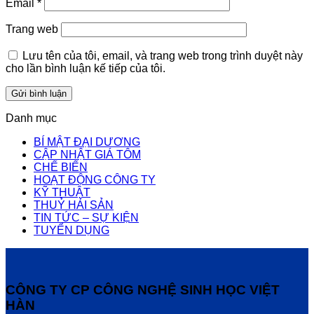
Email
*
Trang web
Lưu tên của tôi, email, và trang web trong trình duyệt này
cho lần bình luận kế tiếp của tôi.
Danh mục
BÍ MẬT ĐẠI DƯƠNG
CẬP NHẬT GIÁ TÔM
CHẾ BIẾN
HOẠT ĐỘNG CÔNG TY
KỸ THUẬT
THUỶ HẢI SẢN
TIN TỨC – SỰ KIỆN
TUYỂN DỤNG
CÔNG TY CP CÔNG NGHỆ SINH HỌC VIỆT
HÀN