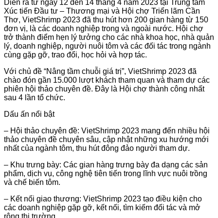
Diễn ra từ ngày 12 đến 14 tháng 4 năm 2023 tại Trung tâm
Xúc tiến Đầu tư – Thương mại và Hội chợ Triển lãm Cần
Thơ, VietShrimp 2023 đã thu hút hơn 200 gian hàng từ 150
đơn vị, là các doanh nghiệp trong và ngoài nước. Hội chợ
trở thành điểm hẹn lý tưởng cho các nhà khoa học, nhà quản
lý, doanh nghiệp, người nuôi tôm và các đối tác trong ngành
cùng gặp gỡ, trao đổi, học hỏi và hợp tác.
Với chủ đề “Nâng tầm chuỗi giá trị”, VietShrimp 2023 đã
chào đón gần 15.000 lượt khách tham quan và tham dự các
phiên hội thảo chuyên đề. Đây là Hội chợ thành công nhất
sau 4 lần tổ chức.
Dấu ấn nổi bật
– Hội thảo chuyên đề: VietShrimp 2023 mang đến nhiều hội
thảo chuyên đề chuyên sâu, cập nhật những xu hướng mới
nhất của ngành tôm, thu hút đông đảo người tham dự.
– Khu trưng bày: Các gian hàng trưng bày đa dạng các sản
phẩm, dịch vụ, công nghệ tiên tiến trong lĩnh vực nuôi trồng
và chế biến tôm.
– Kết nối giao thương: VietShrimp 2023 tạo điều kiện cho
các doanh nghiệp gặp gỡ, kết nối, tìm kiếm đối tác và mở
rộng thị trường.