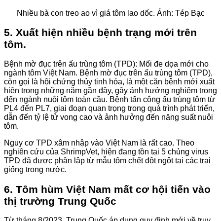
Nhiều bà con treo ao vì giá tôm lao dốc. Ảnh: Tép Bạc
5. Xuất hiện nhiều bệnh trạng mới trên
tôm.
Bệnh mờ đục trên ấu trùng tôm (TPD): Mối đe dọa mới cho
ngành tôm Việt Nam. Bệnh mờ đục trên ấu trùng tôm (TPD),
còn gọi là hội chứng thủy tinh hóa, là một căn bệnh mới xuất
hiện trong những năm gần đây, gây ảnh hưởng nghiêm trọng
đến ngành nuôi tôm toàn cầu. Bệnh tấn công ấu trùng tôm từ
PL4 đến PL7, giai đoạn quan trọng trong quá trình phát triển,
dẫn đến tỷ lệ tử vong cao và ảnh hưởng đến năng suất nuôi
tôm.
Nguy cơ TPD xâm nhập vào Việt Nam là rất cao. Theo
nghiên cứu của ShrimpVet, hiện đang tồn tại 5 chủng virus
TPD đã được phân lập từ mẫu tôm chết đột ngột tại các trại
giống trong nước.
6. Tôm hùm Việt Nam mất cơ hội tiến vào
thị trường Trung Quốc
Từ tháng 8/2023, Trung Quốc áp dụng quy định mới về truy