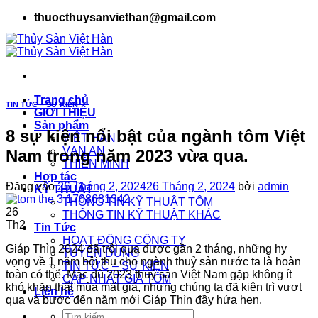
Bỏ
thuocthuysanviethan@gmail.com
qua
nội
dung
Trang chủ
TIN TỨC – SỰ KIỆN
GIỚI THIỆU
Sản phẩm
8 sự kiện nổi bật của ngành tôm Việt
VIỆT HÀN
VẠN AN
Nam trong năm 2023 vừa qua.
THIÊN MINH
Hợp tác
Đăng vào
26 Tháng 2, 2024
26 Tháng 2, 2024
bởi
admin
KỸ THUẬT
THÔNG TIN KỸ THUẬT TÔM
26
THÔNG TIN KỸ THUẬT KHÁC
Th2
Tin Tức
HOẠT ĐỘNG CÔNG TY
Giáp Thìn 2024 đã trôi qua được gần 2 tháng, những hy
TUYỂN DỤNG
vọng về 1 năm bội thu cho ngành thuỷ sản nước ta là hoàn
TIN TỨC – SỰ KIỆN
toàn có thể. Mặc dù 2023 thuỷ sản Việt Nam gặp không ít
CẬP NHẬT GIÁ TÔM
khó khăn thất mùa mất giá, nhưng chúng ta đã kiên trì vượt
Liên hệ
qua và bước đến năm mới Giáp Thìn đầy hứa hẹn.
Tìm