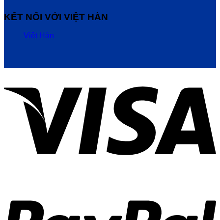
KẾT NỐI VỚI VIỆT HÀN
Việt Hàn
V
P