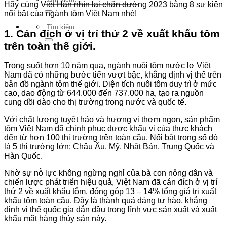
Hãy cùng Việt Hàn nhìn lại chặn đường 2023 bằng 8 sự kiện
kiếm:
nổi bật của ngành tôm Việt Nam nhé!
Tìm
1. Cán đích ở vị trí thứ 2 về xuất khẩu tôm
kiếm:
trên toàn thế giới.
Trong suốt hơn 10 năm qua, ngành nuôi tôm nước lợ Việt
Nam đã có những bước tiến vượt bậc, khẳng định vị thế trên
bản đồ ngành tôm thế giới. Diện tích nuôi tôm duy trì ở mức
cao, dao động từ 644.000 đến 737.000 ha, tạo ra nguồn
cung dồi dào cho thị trường trong nước và quốc tế.
Với chất lượng tuyệt hảo và hương vị thơm ngon, sản phẩm
tôm Việt Nam đã chinh phục được khẩu vị của thực khách
đến từ hơn 100 thị trường trên toàn cầu. Nổi bật trong số đó
là 5 thị trường lớn: Châu Âu, Mỹ, Nhật Bản, Trung Quốc và
Hàn Quốc.
Nhờ sự nỗ lực không ngừng nghỉ của bà con nông dân và
chiến lược phát triển hiệu quả, Việt Nam đã cán đích ở vị trí
thứ 2 về xuất khẩu tôm, đóng góp 13 – 14% tổng giá trị xuất
khẩu tôm toàn cầu. Đây là thành quả đáng tự hào, khẳng
định vị thế quốc gia dẫn đầu trong lĩnh vực sản xuất và xuất
khẩu mặt hàng thủy sản này.