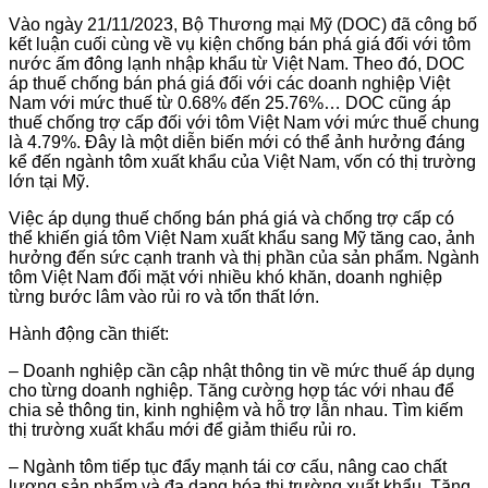
Vào ngày 21/11/2023, Bộ Thương mại Mỹ (DOC) đã công bố
kết luận cuối cùng về vụ kiện chống bán phá giá đối với tôm
nước ấm đông lạnh nhập khẩu từ Việt Nam. Theo đó, DOC
áp thuế chống bán phá giá đối với các doanh nghiệp Việt
Nam với mức thuế từ 0.68% đến 25.76%… DOC cũng áp
thuế chống trợ cấp đối với tôm Việt Nam với mức thuế chung
là 4.79%. Đây là một diễn biến mới có thể ảnh hưởng đáng
kể đến ngành tôm xuất khẩu của Việt Nam, vốn có thị trường
lớn tại Mỹ.
Việc áp dụng thuế chống bán phá giá và chống trợ cấp có
thể khiến giá tôm Việt Nam xuất khẩu sang Mỹ tăng cao, ảnh
hưởng đến sức cạnh tranh và thị phần của sản phẩm. Ngành
tôm Việt Nam đối mặt với nhiều khó khăn, doanh nghiệp
từng bước lâm vào rủi ro và tổn thất lớn.
Hành động cần thiết:
– Doanh nghiệp cần cập nhật thông tin về mức thuế áp dụng
cho từng doanh nghiệp. Tăng cường hợp tác với nhau để
chia sẻ thông tin, kinh nghiệm và hỗ trợ lẫn nhau. Tìm kiếm
thị trường xuất khẩu mới để giảm thiểu rủi ro.
– Ngành tôm tiếp tục đẩy mạnh tái cơ cấu, nâng cao chất
lượng sản phẩm và đa dạng hóa thị trường xuất khẩu. Tăng