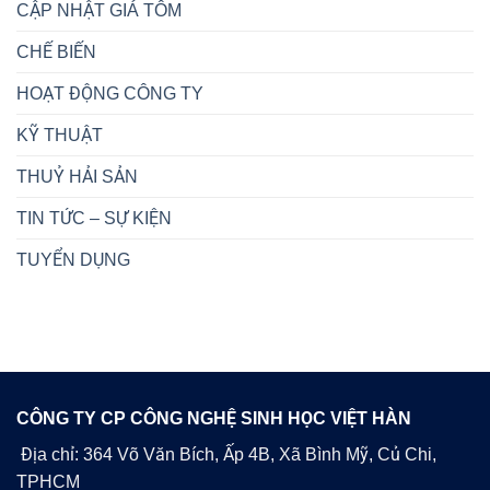
CẬP NHẬT GIÁ TÔM
CHẾ BIẾN
HOẠT ĐỘNG CÔNG TY
KỸ THUẬT
THUỶ HẢI SẢN
TIN TỨC – SỰ KIỆN
TUYỂN DỤNG
CÔNG TY CP CÔNG NGHỆ SINH HỌC VIỆT HÀN
Địa chỉ: 364 Võ Văn Bích, Ấp 4B, Xã Bình Mỹ, Củ Chi,
TPHCM