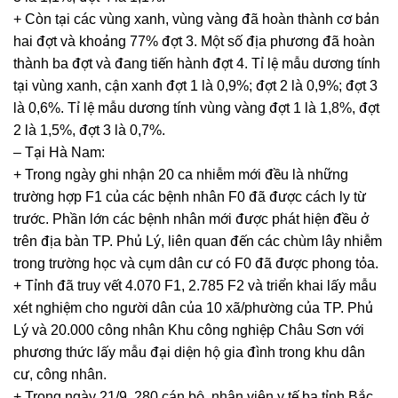
+ Còn tại các vùng xanh, vùng vàng đã hoàn thành cơ bản
hai đợt và khoảng 77% đợt 3. Một số địa phương đã hoàn
thành ba đợt và đang tiến hành đợt 4. Tỉ lệ mẫu dương tính
tại vùng xanh, cận xanh đợt 1 là 0,9%; đợt 2 là 0,9%; đợt 3
là 0,6%. Tỉ lệ mẫu dương tính vùng vàng đợt 1 là 1,8%, đợt
2 là 1,5%, đợt 3 là 0,7%.
– Tại Hà Nam:
+ Trong ngày ghi nhận 20 ca nhiễm mới đều là những
trường hợp F1 của các bệnh nhân F0 đã được cách ly từ
trước. Phần lớn các bệnh nhân mới được phát hiện đều ở
trên địa bàn TP. Phủ Lý, liên quan đến các chùm lây nhiễm
trong trường học và cụm dân cư có F0 đã được phong tỏa.
+ Tỉnh đã truy vết 4.070 F1, 2.785 F2 và triển khai lấy mẫu
xét nghiệm cho người dân của 10 xã/phường của TP. Phủ
Lý và 20.000 công nhân Khu công nghiệp Châu Sơn với
phương thức lấy mẫu đại diện hộ gia đình trong khu dân
cư, công nhân.
+ Trong ngày 21/9, 280 cán bộ, nhân viên y tế ba tỉnh Bắc