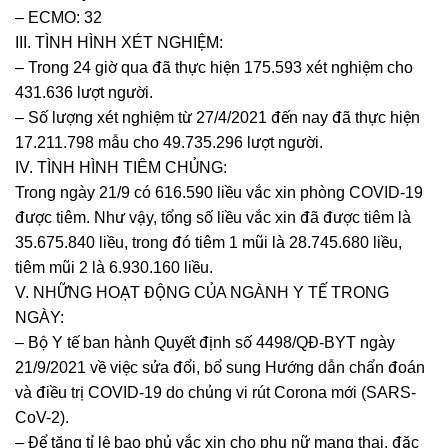
– ECMO: 32
III. TÌNH HÌNH XÉT NGHIỆM:
– Trong 24 giờ qua đã thực hiện 175.593 xét nghiệm cho
431.636 lượt người.
– Số lượng xét nghiệm từ 27/4/2021 đến nay đã thực hiện
17.211.798 mẫu cho 49.735.296 lượt người.
IV. TÌNH HÌNH TIÊM CHỦNG:
Trong ngày 21/9 có 616.590 liều vắc xin phòng COVID-19
được tiêm. Như vậy, tổng số liều vắc xin đã được tiêm là
35.675.840 liều, trong đó tiêm 1 mũi là 28.745.680 liều,
tiêm mũi 2 là 6.930.160 liều.
V. NHỮNG HOẠT ĐỘNG CỦA NGÀNH Y TẾ TRONG
NGÀY:
– Bộ Y tế ban hành Quyết định số 4498/QĐ-BYT ngày
21/9/2021 về việc sửa đổi, bổ sung Hướng dẫn chẩn đoán
và điều trị COVID-19 do chủng vi rút Corona mới (SARS-
CoV-2).
– Để tăng tỉ lệ bao phủ vắc xin cho phụ nữ mang thai, đặc