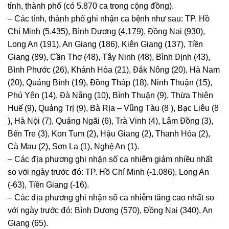
tỉnh, thành phố (có 5.870 ca trong cộng đồng).
– Các tỉnh, thành phố ghi nhận ca bệnh như sau: TP. Hồ
Chí Minh (5.435), Bình Dương (4.179), Đồng Nai (930),
Long An (191), An Giang (186), Kiên Giang (137), Tiền
Giang (89), Cần Thơ (48), Tây Ninh (48), Bình Định (43),
Bình Phước (26), Khánh Hòa (21), Đắk Nông (20), Hà Nam
(20), Quảng Bình (19), Đồng Tháp (18), Ninh Thuận (15),
Phú Yên (14), Đà Nẵng (10), Bình Thuận (9), Thừa Thiên
Huế (9), Quảng Trị (9), Bà Rịa – Vũng Tàu (8 ), Bạc Liêu (8
), Hà Nội (7), Quảng Ngãi (6), Trà Vinh (4), Lâm Đồng (3),
Bến Tre (3), Kon Tum (2), Hậu Giang (2), Thanh Hóa (2),
Cà Mau (2), Sơn La (1), Nghệ An (1).
– Các địa phương ghi nhận số ca nhiễm giảm nhiều nhất
so với ngày trước đó: TP. Hồ Chí Minh (-1.086), Long An
(-63), Tiền Giang (-16).
– Các địa phương ghi nhận số ca nhiễm tăng cao nhất so
với ngày trước đó: Bình Dương (570), Đồng Nai (340), An
Giang (65).