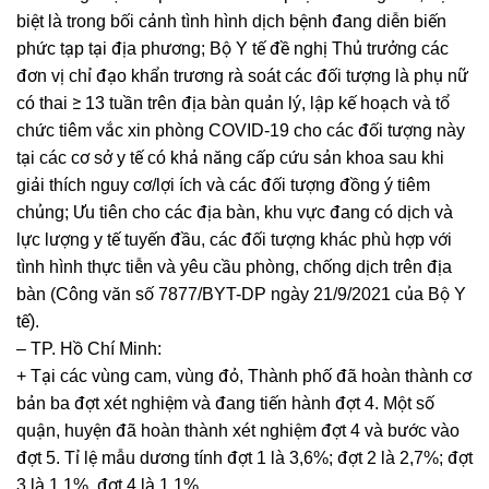
biệt là trong bối cảnh tình hình dịch bệnh đang diễn biến
phức tạp tại địa phương; Bộ Y tế đề nghị Thủ trưởng các
đơn vị chỉ đạo khẩn trương rà soát các đối tượng là phụ nữ
có thai ≥ 13 tuần trên địa bàn quản lý, lập kế hoạch và tổ
chức tiêm vắc xin phòng COVID-19 cho các đối tượng này
tại các cơ sở y tế có khả năng cấp cứu sản khoa sau khi
giải thích nguy cơ/lợi ích và các đối tượng đồng ý tiêm
chủng; Ưu tiên cho các địa bàn, khu vực đang có dịch và
lực lượng y tế tuyến đầu, các đối tượng khác phù hợp với
tình hình thực tiễn và yêu cầu phòng, chống dịch trên địa
bàn (Công văn số 7877/BYT-DP ngày 21/9/2021 của Bộ Y
tế).
– TP. Hồ Chí Minh:
+ Tại các vùng cam, vùng đỏ, Thành phố đã hoàn thành cơ
bản ba đợt xét nghiệm và đang tiến hành đợt 4. Một số
quận, huyện đã hoàn thành xét nghiệm đợt 4 và bước vào
đợt 5. Tỉ lệ mẫu dương tính đợt 1 là 3,6%; đợt 2 là 2,7%; đợt
3 là 1,1%, đợt 4 là 1,1%.