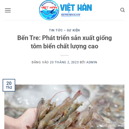
Bỏ
qua
nội
dung
TIN TỨC – SỰ KIỆN
Bến Tre: Phát triển sản xuất giống
tôm biển chất lượng cao
ĐĂNG VÀO
20 THÁNG 2, 2023
BỞI
ADMIN
20
Th2