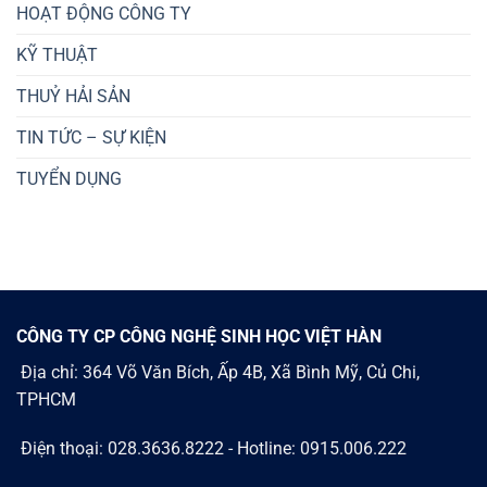
HOẠT ĐỘNG CÔNG TY
KỸ THUẬT
THUỶ HẢI SẢN
TIN TỨC – SỰ KIỆN
TUYỂN DỤNG
CÔNG TY CP CÔNG NGHỆ SINH HỌC VIỆT HÀN
Địa chỉ: 364 Võ Văn Bích, Ấp 4B, Xã Bình Mỹ, Củ Chi,
TPHCM
Điện thoại: 028.3636.8222 - Hotline: 0915.006.222