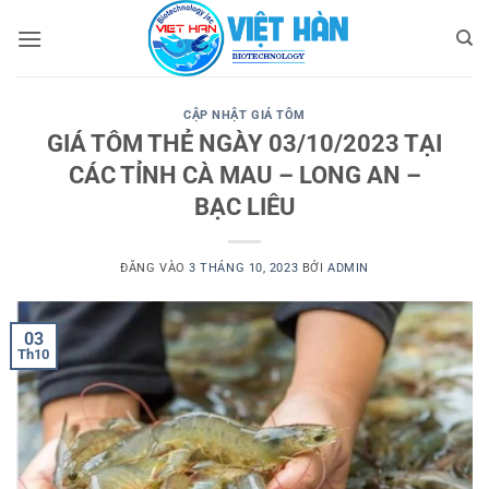
Bỏ
qua
nội
dung
CẬP NHẬT GIÁ TÔM
GIÁ TÔM THẺ NGÀY 03/10/2023 TẠI
CÁC TỈNH CÀ MAU – LONG AN –
BẠC LIÊU
ĐĂNG VÀO
3 THÁNG 10, 2023
BỞI
ADMIN
03
Th10