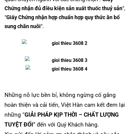
Chứng nhận đủ điều kiện sản xuất thuốc thuỷ sản
“,
“
Giấy Chứng nhận hợp chuẩn hợp quy thức ăn bổ
sung chăn nuôi
“.
Những nỗ lực bền bỉ, không ngừng cố gắng
hoàn thiện và cải tiến, Việt Hàn cam kết đem lại
những “
GIẢI PHÁP KỊP THỜI – CHẤT LƯỢNG
TUYỆT ĐỐI
” đến với Quý Khách hàng.