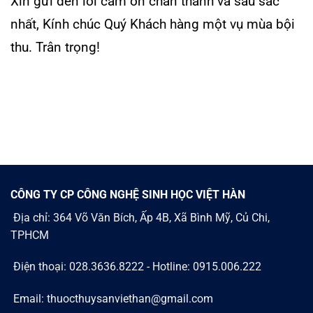
Xin gửi đến lời cảm ơn chân thành và sâu sắc
nhất, Kính chúc Quý Khách hàng một vụ mùa bội
thu. Trân trọng!
CÔNG TY CP CÔNG NGHỆ SINH HỌC VIỆT HÀN
Địa chỉ: 364 Võ Văn Bích, Ấp 4B, Xã Bình Mỹ, Củ Chi,
TPHCM
Điện thoại: 028.3636.8222 - Hotline: 0915.006.222
Email: thuocthuysanviethan@gmail.com