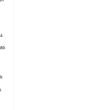
lá
đối
ết
.