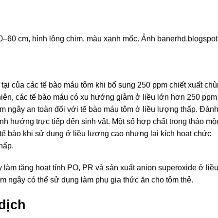
30–60 cm, hình lông chim, màu xanh mốc. Ảnh banerhd.blogspot
 tại của các tế bào máu tôm khi bổ sung 250 ppm chiết xuất ch
iên, các tế bào máu có xu hướng giảm ở liều lớn hơn 250 ppm
ùm ngây an toàn đối với tế bào máu tôm ở liều lượng thấp. Đán
ể ảnh hưởng trực tiếp đến sinh vật. Một số hợp chất trong thảo mộ
tế bào khi sử dụng ở liều lượng cao nhưng lại kích hoạt chức
thấp.
 làm tăng hoạt tính PO, PR và sản xuất anion superoxide ở liề
m ngây có thể sử dụng làm phụ gia thức ăn cho tôm thẻ.
dịch