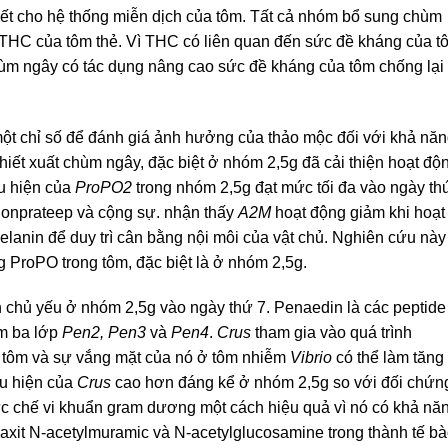
iết cho hệ thống miễn dịch của tôm. Tất cả nhóm bổ sung chùm
g THC của tôm thẻ. Vì THC có liên quan đến sức đề kháng của t
 chùm ngây có tác dụng nâng cao sức đề kháng của tôm chống lại
t chỉ số để đánh giá ảnh hưởng của thảo mộc đối với khả nă
iết xuất chùm ngây, đặc biệt ở nhóm 2,5g đã cải thiện hoạt độ
u hiện của
ProPO2
trong nhóm 2,5g đạt mức tối đa vào ngày th
 Ponprateep và cộng sự. nhận thấy
A2M
hoạt động giảm khi hoạt
lanin để duy trì cân bằng nội môi của vật chủ. Nghiên cứu này
g ProPO trong tôm, đặc biệt là ở nhóm 2,5g.
 chủ yếu ở nhóm 2,5g vào ngày thứ 7. Penaedin là các peptide
ồm ba lớp
Pen2, Pen3
và
Pen4
.
Crus
tham gia vào quá trình
u tôm và sự vắng mặt của nó ở tôm nhiễm
Vibrio
có thể làm tăng 
ểu hiện của
Crus
cao hơn đáng kể ở nhóm 2,5g so với đối chứn
c chế vi khuẩn gram dương một cách hiệu quả vì nó có khả nă
a axit N-acetylmuramic và N-acetylglucosamine trong thành tế b