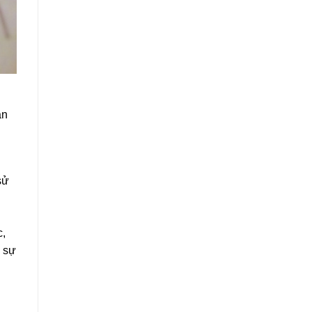
ẫn
sử
c,
n sự