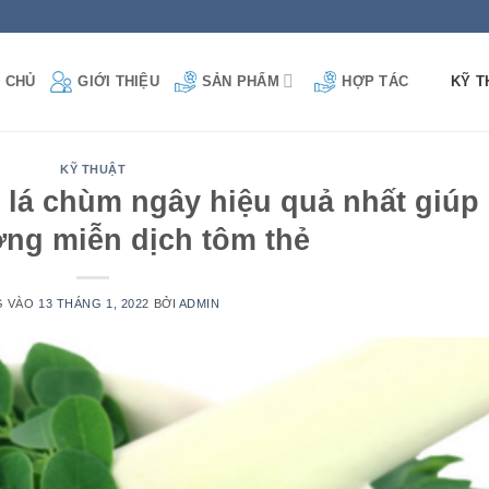
 CHỦ
GIỚI THIỆU
SẢN PHẨM
HỢP TÁC
KỸ T
KỸ THUẬT
t lá chùm ngây hiệu quả nhất giúp
ng miễn dịch tôm thẻ
G VÀO
13 THÁNG 1, 2022
BỞI
ADMIN