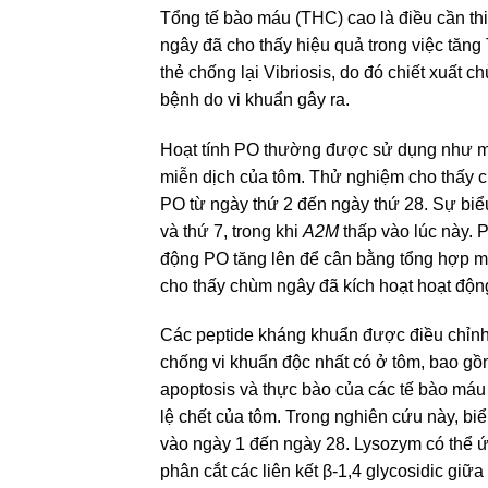
Tổng tế bào máu (THC) cao là điều cần th
ngây đã cho thấy hiệu quả trong việc tăn
thẻ chống lại Vibriosis, do đó chiết xuất
bệnh do vi khuẩn gây ra.
Hoạt tính PO thường được sử dụng như mộ
miễn dịch của tôm. Thử nghiệm cho thấy ch
PO từ ngày thứ 2 đến ngày thứ 28. Sự biể
và thứ 7, trong khi
A2M
thấp vào lúc này.
động PO tăng lên để cân bằng tổng hợp me
cho thấy chùm ngây đã kích hoạt hoạt độn
Các peptide kháng khuẩn được điều chỉnh
chống vi khuẩn độc nhất có ở tôm, bao g
apoptosis và thực bào của các tế bào má
lệ chết của tôm. Trong nghiên cứu này, bi
vào ngày 1 đến ngày 28. Lysozym có thể ứ
phân cắt các liên kết β-1,4 glycosidic giữ