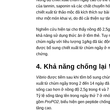
của tannin, saponin và các chất chuyển hó
chiết xuất từ thảo mộc đã kích thích sự bài
như một món khai vị, do đó cải thiện sự t
Nghiên cứu hiện tại cho thấy nồng độ 2,5g
khả năng sử dụng thức ăn ở tôm thẻ. Tuy n
chùm ngây với liều lượng 1g/kg đã tác độn
được bổ sung chiết xuất từ chùm ngây ở mứ
chứng.
4. Khả năng chống lại
Vibrio
được tiêm sau khi tôm bổ sung chùm 
xuất từ chùm ngây trong 2 đến 14 ngày đã 
sống cao hơn ở nồng độ 2,5g trong 4 và 7 
Tỷ lệ sống tăng lên trong ngày thứ 7 ở nh
gồm
ProPO2
, biểu hiện gen peptide chố
tăng cao.