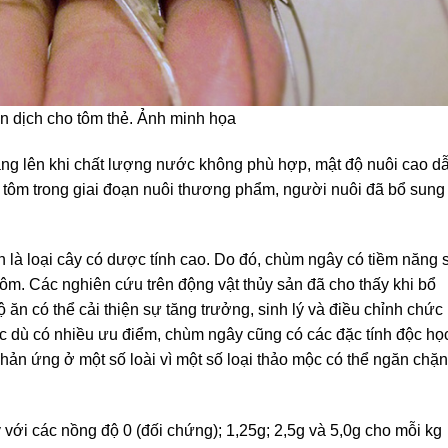
n dịch cho tôm thẻ. Ảnh minh họa
tăng lên khi chất lượng nước không phù hợp, mật độ nuôi cao d
ủa tôm trong giai đoạn nuôi thương phẩm, người nuôi đã bổ sung
là loại cây có dược tính cao. Do đó, chùm ngây có tiềm năng 
tôm. Các nghiên cứu trên động vật thủy sản đã cho thấy khi bổ
 ăn có thể cải thiện sự tăng trưởng, sinh lý và điều chỉnh chức
c dù có nhiều ưu điểm, chùm ngây cũng có các đặc tính độc họ
hản ứng ở một số loài vì một số loại thảo mộc có thể ngăn chặ
với các nồng độ 0 (đối chứng); 1,25g; 2,5g và 5,0g cho mỗi kg