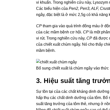
vi khuẩn. Trong nghiên cứu này, Lysozym 
Các biểu hiện của
Pen2, Pen3, ALF, Crust
ngây, đặc biệt là ở mức 2,5g có khả năng 
CP
tham gia vào quá trình đông máu ở độ
của các mầm bệnh cơ hội.
CP
là một phân
vi rút. Trong nghiên cứu này,
CP
đã được đ
của chiết xuất chùm ngây. Nó cho thấy ch
mầm bệnh.
Bổ sung chiết xuất lá chùm ngây vào thức 
3. Hiệu suất tăng trưở
Sự tồn tại của các chất kháng dinh dưỡng 
hấp thụ các chất dinh dưỡng của tôm. B
suất tăng trưởng của tôm thẻ, nhưng ở nồ
Nồng độ chiết xuất chùm ngây cao có thể ứ