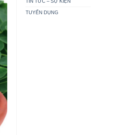
TIN TỨC – SỰ KIỆN
TUYỂN DỤNG