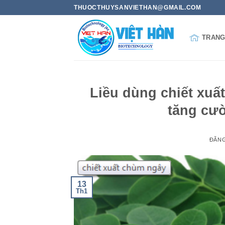
Bỏ
THUOCTHUYSANVIETHAN@GMAIL.COM
qua
nội
TRANG
dung
Liều dùng chiết xuấ
tăng cườ
ĐĂN
13
Th1