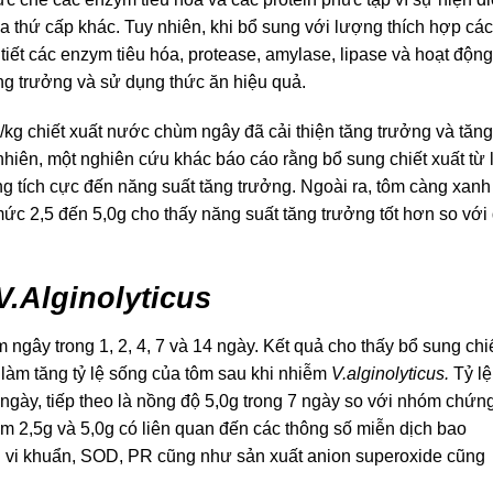
a thứ cấp khác. Tuy nhiên, khi bổ sung với lượng thích hợp các
 tiết các enzym tiêu hóa, protease, amylase, lipase và hoạt động
ăng trưởng và sử dụng thức ăn hiệu quả.
/kg chiết xuất nước chùm ngây đã cải thiện tăng trưởng và tăng
hiên, một nghiên cứu khác báo cáo rằng bổ sung chiết xuất từ 
g tích cực đến năng suất tăng trưởng. Ngoài ra, tôm càng xanh
c 2,5 đến 5,0g cho thấy năng suất tăng trưởng tốt hơn so với 
V.Alginolyticus
ngây trong 1, 2, 4, 7 và 14 ngày. Kết quả cho thấy bổ sung chi
làm tăng tỷ lệ sống của tôm sau khi nhiễm
V.alginolyticus.
Tỷ lệ
ngày, tiếp theo là nồng độ 5,0g trong 7 ngày so với nhóm chứng
óm 2,5g và 5,0g có liên quan đến các thông số miễn dịch bao
ng vi khuẩn, SOD, PR cũng như sản xuất anion superoxide cũng