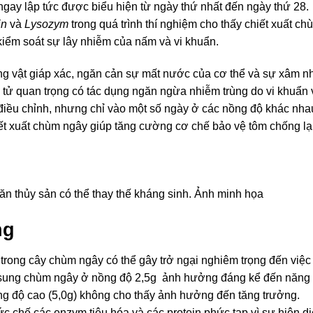
ngay lập tức được biểu hiện từ ngày thứ nhất đến ngày thứ 28.
in
và
Lysozym
trong quá trình thí nghiệm cho thấy chiết xuất ch
kiểm soát sự lây nhiễm của nấm và vi khuẩn.
ng vật giáp xác, ngăn cản sự mất nước của cơ thể và sự xâm n
 tử quan trọng có tác dụng ngăn ngừa nhiễm trùng do vi khuẩn 
iều chỉnh, nhưng chỉ vào một số ngày ở các nồng độ khác nha
iết xuất chùm ngây giúp tăng cường cơ chế bảo vệ tôm chống lạ
ăn thủy sản có thể thay thế kháng sinh. Ảnh minh họa
ng
trong cây chùm ngây có thể gây trở ngại nghiêm trọng đến việc
ổ sung chùm ngây ở nồng độ 2,5g ảnh hưởng đáng kể đến năng
ng độ cao (5,0g) không cho thấy ảnh hưởng đến tăng trưởng.
c chế các enzym tiêu hóa và các protein phức tạp vì sự hiện d