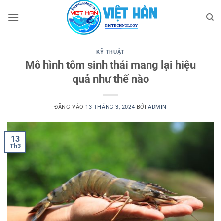
Bỏ
qua
nội
dung
KỸ THUẬT
Mô hình tôm sinh thái mang lại hiệu
quả như thế nào
ĐĂNG VÀO
13 THÁNG 3, 2024
BỞI
ADMIN
13
Th3