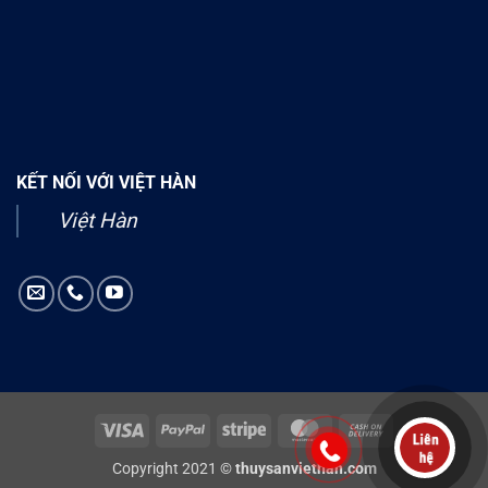
KẾT NỐI VỚI VIỆT HÀN
Việt Hàn
Visa
PayPal
Stripe
MasterCard
Cash
On
Copyright 2021 ©
thuysanviethan.com
Delivery