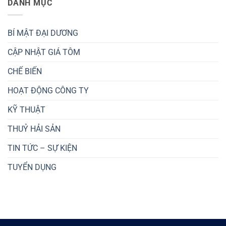
DANH MỤC
BÍ MẬT ĐẠI DƯƠNG
CẬP NHẬT GIÁ TÔM
CHẾ BIẾN
HOẠT ĐỘNG CÔNG TY
KỸ THUẬT
THUỶ HẢI SẢN
TIN TỨC – SỰ KIỆN
TUYỂN DỤNG