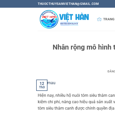
Bỏ
THUOCTHUYSANVIETHAN@GMAIL.COM
qua
nội
TRANG
dung
Nhân rộng mô hình t
ĐĂN
12
Th3
Hiện nay, nhiều hộ nuôi tôm siêu thâm canh 
kiệm chi phí, nâng cao hiệu quả sản xuất 
tôm siêu thâm canh được chính quyền địa