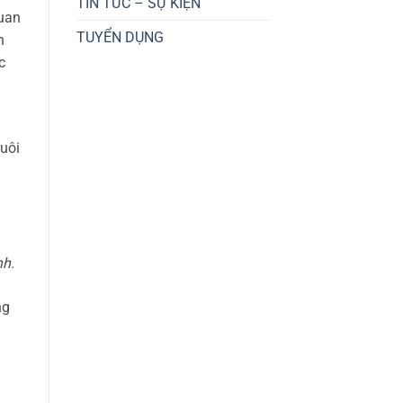
TIN TỨC – SỰ KIỆN
quan
TUYỂN DỤNG
n
c
nuôi
nh.
ng