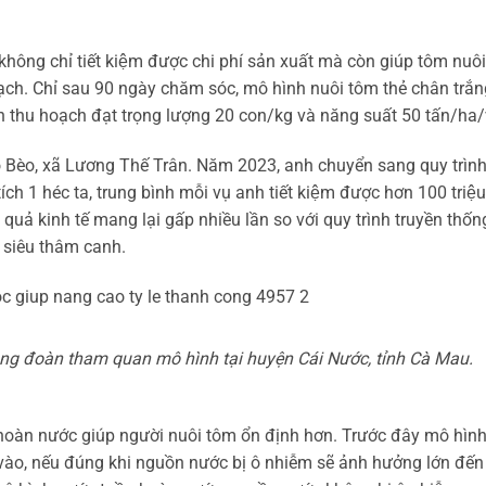
không chỉ tiết kiệm được chi phí sản xuất mà còn giúp tôm nuôi
hoạch. Chỉ sau 90 ngày chăm sóc, mô hình nuôi tôm thẻ chân trắ
hu hoạch đạt trọng lượng 20 con/kg và năng suất 50 tấn/ha/v
̀o Bèo, xã Lương Thế Trân. Năm 2023, anh chuyển sang quy trìn
ích 1 héc ta, trung bình mỗi vụ anh tiết kiệm được hơn 100 triệu
u quả kinh tế mang lại gấp nhiều lần so với quy trình truyền thốn
m siêu thâm canh.
ng đoàn tham quan mô hình tại huyện Cái Nước, tỉnh Cà Mau.
oàn nước giúp người nuôi tôm ổn định hơn. Trước đây mô hìn
i vào, nếu đúng khi nguồn nước bị ô nhiễm sẽ ảnh hưởng lớn đến