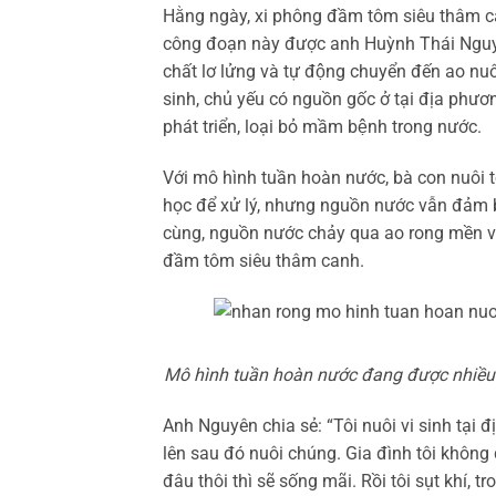
Hằng ngày, xi phông đầm tôm siêu thâm canh,
công đoạn này được anh Huỳnh Thái Nguyên 
chất lơ lửng và tự động chuyển đến ao nuôi
sinh, chủ yếu có nguồn gốc ở tại địa phươn
phát triển, loại bỏ mầm bệnh trong nước.
Với mô hình tuần hoàn nước, bà con nuôi tôm 
học để xử lý, nhưng nguồn nước vẫn đa
cùng, nguồn nước chảy qua ao rong mền v
đầm tôm siêu thâm canh.
Mô hình tuần hoàn nước đang được nhiều h
Anh Nguyên chia sẻ: “Tôi nuôi vi sinh tại đ
lên sau đó nuôi chúng. Gia đình tôi không đá
đâu thôi thì sẽ sống mãi. Rồi tôi sụt khí, tr