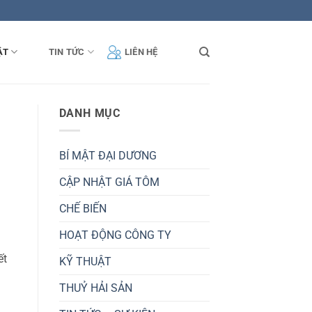
ẬT
TIN TỨC
LIÊN HỆ
DANH MỤC
BÍ MẬT ĐẠI DƯƠNG
CẬP NHẬT GIÁ TÔM
CHẾ BIẾN
HOẠT ĐỘNG CÔNG TY
́t
KỸ THUẬT
i
THUỶ HẢI SẢN