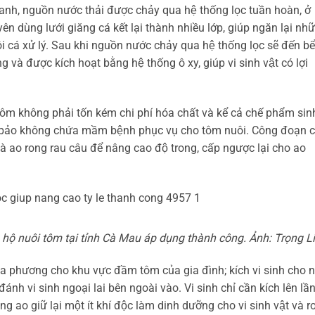
 nguồn nước thải được chảy qua hệ thống lọc tuần hoàn, ở
dùng lưới giăng cá kết lại thành nhiều lớp, giúp ngăn lại như
 cá xử lý. Sau khi nguồn nước chảy qua hệ thống lọc sẽ đến bể
g và được kích hoạt bằng hệ thống ô xy, giúp vi sinh vật có lợi
không phải tốn kém chi phí hóa chất và kể cả chế phẩm sin
̉m bảo không chứa mầm bệnh phục vụ cho tôm nuôi. Công đoạn c
à ao rong rau câu để nâng cao độ trong, cấp ngược lại cho ao
ộ nuôi tôm tại tỉnh Cà Mau áp dụng thành công. Ảnh: Trọng Li
ịa phương cho khu vực đầm tôm của gia đình; kích vi sinh cho n
nh vi sinh ngoại lai bên ngoài vào. Vi sinh chỉ cần kích lên lầ
ong ao giữ lại một ít khí độc làm dinh dưỡng cho vi sinh vật và 