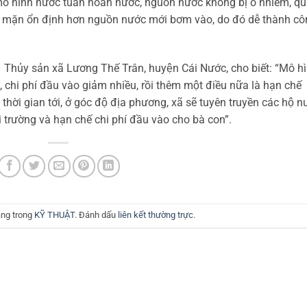
mô hình nước tuần hoàn nước, nguồn nước không bị ô nhiễm, q
mặn ổn định hơn nguồn nước mới bơm vào, do đó dễ thành c
hủy sản xã Lương Thế Trân, huyện Cái Nước, cho biết: “Mô hi
, chi phí đầu vào giảm nhiều, rồi thêm một điều nữa là hạn chế
hời gian tới, ở góc độ địa phương, xã sẽ tuyên truyền các hộ n
rường và hạn chế chi phí đầu vào cho bà con”.
ăng trong
KỸ THUẬT
. Đánh dấu
liên kết thường trực
.