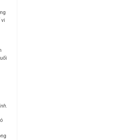
̃ng
 vi
h
uối
nh.
ó
n
rong