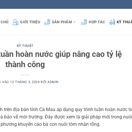
 CHỦ
GIỚI THIỆU
SẢN PHẨM
HỢP TÁC
KỸ THU
KỸ THUẬT
uần hoàn nước giúp nâng cao tỷ lệ
thành công
G VÀO
12 THÁNG 3, 2024
BỞI
ADMIN
trên địa bàn tỉnh Cà Mau áp dụng quy trình tuần hoàn nước tiê
và bảo vệ môi trường. Đây được xem là giải pháp mới trong nuô
 phương khuyến cáo bà con nuôi tôm nhân rộng.