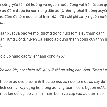
ông, yếu tố môi trường và nguồn nước đóng vai trò hết sức 
vào ao đầm được bà con nông dân xử lý, nhưng phải thường xuyê
o đầm để tôm nuôi phát triển, dẫn đến chi phí xử lý nguồn nướ
ất.
̉ sản xuất và bảo vệ môi trường trong nuôi tôm siêu thâm canh,
̃ Tân Hưng Đông, huyện Cái Nước áp dụng thành công quy trình 
c.
h khá lớn, tuy nhiên đổi lại tỷ lệ thành công cao. Ảnh: Trọng Li
nh bố trí ao dèo theo hình thức ao nổi, ao nuôi tôm được xây dự
 tích còn lại xây dựng hệ thống ao lắng tuần hoàn. Nguồn nước
một lần để loại bỏ vi sinh, mầm bệnh và cấp vào ao đầm nuôi