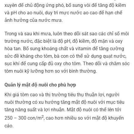
xuyên để chủ động ứng phó, bổ sung vôi để tăng độ kiềm
và pH cho ao nuôi, duy trì mực nước ao cao để hạn chế
ảnh hưởng của nước mưa.
Trong và sau khi mưa, luôn theo dõi sát sao các chỉ số môi
trường nước, đặc biệt là độ pH, độ kiềm, độ mặn và oxy
hòa tan. Bổ sung khoáng chất và vitamin để tăng cường
sức đề kháng cho tôm, bà con có thể sử dụng quạt nước,
sục khí để cung cấp đủ oxy cho tôm. Theo dõi và chăm sóc
tôm nuôi kỹ lưỡng hơn so với bình thường.
Quản lý mật độ nuôi cho phù hợp
Khi giá tôm cao và thị trường tiêu thụ thuận lợi, người
nuôi thường có xu hướng tăng mật độ nuôi với mục tiêu
tăng năng suất và lợi nhuận. Mật độ nuôi có thể lên tới
2
250 – 300 con/m
, cao hơn nhiều so với mật độ khuyến
cáo.