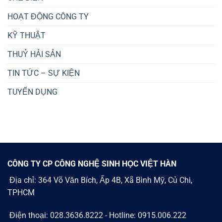
HOẠT ĐỘNG CÔNG TY
KỸ THUẬT
THUỶ HẢI SẢN
TIN TỨC – SỰ KIỆN
TUYỂN DỤNG
CÔNG TY CP CÔNG NGHỆ SINH HỌC VIỆT HÀN
Địa chỉ: 364 Võ Văn Bích, Ấp 4B, Xã Bình Mỹ, Củ Chi,
TPHCM
Điện thoại: 028.3636.8222 - Hotline: 0915.006.222