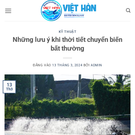
Bỏ
qua
nội
dung
KỸ THUẬT
Những lưu ý khi thời tiết chuyển biến
bất thường
ĐĂNG VÀO
13 THÁNG 3, 2024
BỞI
ADMIN
13
Th3