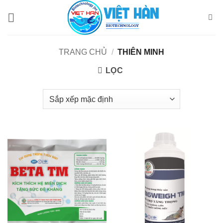
Bỏ
qua
nội
dung
TRANG CHỦ
/
THIÊN MINH
LỌC