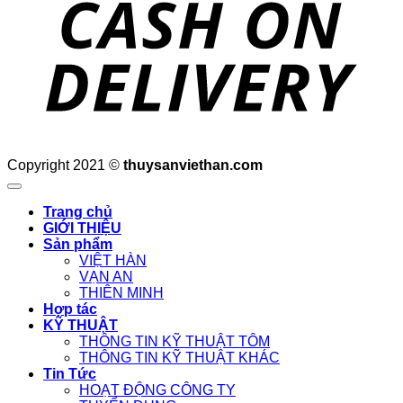
Copyright 2021 ©
thuysanviethan.com
Trang chủ
GIỚI THIỆU
Sản phẩm
VIỆT HÀN
VẠN AN
THIÊN MINH
Hợp tác
KỸ THUẬT
THÔNG TIN KỸ THUẬT TÔM
THÔNG TIN KỸ THUẬT KHÁC
Tin Tức
HOẠT ĐỘNG CÔNG TY