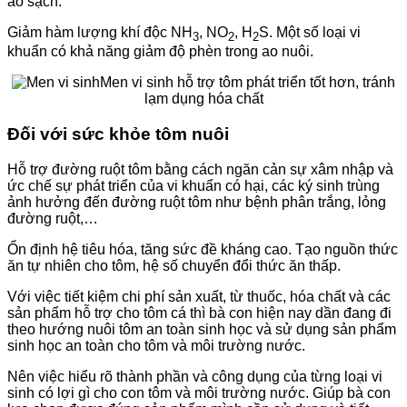
ao sạch.
Giảm hàm lượng khí độc NH
, NO
, H
S. Một số loại vi
3
2
2
khuẩn có khả năng giảm độ phèn trong ao nuôi.
Men vi sinh hỗ trợ tôm phát triển tốt hơn, tránh
lạm dụng hóa chất
Đối với sức khỏe tôm nuôi
Hỗ trợ đường ruột tôm bằng cách ngăn cản sự xâm nhập và
ức chế sự phát triển của vi khuẩn có hại, các ký sinh trùng
ảnh hưởng đến đường ruột tôm như bệnh phân trắng, lỏng
đường ruột,…
Ổn định hệ tiêu hóa, tăng sức đề kháng cao. Tạo nguồn thức
ăn tự nhiên cho tôm, hệ số chuyển đổi thức ăn thấp.
Với việc tiết kiệm chi phí sản xuất, từ thuốc, hóa chất và các
sản phẩm hỗ trợ cho tôm cá thì bà con hiện nay dần đang đi
theo hướng nuôi tôm an toàn sinh học và sử dụng sản phẩm
sinh học an toàn cho tôm và môi trường nước.
Nên việc hiểu rõ thành phần và công dụng của từng loại vi
sinh có lợi gì cho con tôm và môi trường nước. Giúp bà con