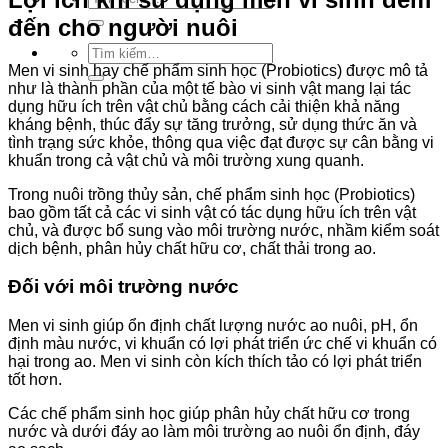
kiếm:
đến cho người nuôi
Tìm
kiếm:
Men vi sinh hay chế phẩm sinh học (Probiotics) được mô tả
như là thành phần của một tế bào vi sinh vật mang lại tác
dụng hữu ích trên vật chủ bằng cách cải thiện khả năng
kháng bệnh, thúc đẩy sự tăng trưởng, sử dụng thức ăn và
tình trạng sức khỏe, thông qua việc đạt được sự cân bằng vi
khuẩn trong cả vật chủ và môi trường xung quanh.
Trong nuôi trồng thủy sản, chế phẩm sinh học (Probiotics)
bao gồm tất cả các vi sinh vật có tác dụng hữu ích trên vật
chủ, và được bổ sung vào môi trường nước, nhầm kiểm soát
dịch bệnh, phân hủy chất hữu cơ, chất thải trong ao.
Đối với môi trường nước
Men vi sinh giúp ổn định chất lượng nước ao nuôi, pH, ổn
định màu nước, vi khuẩn có lợi phát triển ức chế vi khuẩn có
hại trong ao. Men vi sinh còn kích thích tảo có lợi phát triển
tốt hơn.
Các chế phẩm sinh học giúp phân hủy chất hữu cơ trong
nước và dưới đáy ao làm môi trường ao nuôi ổn định, đáy