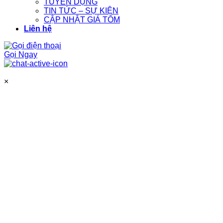
TUYỂN DỤNG
TIN TỨC – SỰ KIỆN
CẬP NHẬT GIÁ TÔM
Liên hệ
Gọi Ngay
×