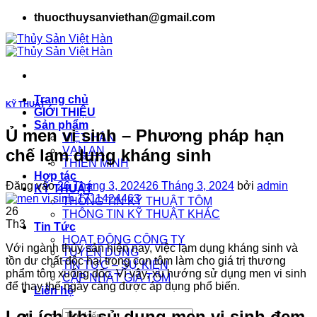
Bỏ
thuocthuysanviethan@gmail.com
qua
nội
dung
Trang chủ
KỸ THUẬT
GIỚI THIỆU
Sản phẩm
Ủ men vi sinh – Phương pháp hạn
VIỆT HÀN
VẠN AN
chế lạm dung kháng sinh
THIÊN MINH
Hợp tác
Đăng vào
26 Tháng 3, 2024
26 Tháng 3, 2024
bởi
admin
KỸ THUẬT
THÔNG TIN KỸ THUẬT TÔM
26
THÔNG TIN KỸ THUẬT KHÁC
Th3
Tin Tức
HOẠT ĐỘNG CÔNG TY
Với ngành thủy sản hiện nay, việc lạm dụng kháng sinh và
TUYỂN DỤNG
tồn dư chất độc hại trong con tôm làm cho giá trị thương
TIN TỨC – SỰ KIỆN
phẩm tôm xuống dốc. Vì vậy, xu hướng sử dụng men vi sinh
CẬP NHẬT GIÁ TÔM
để thay thế ngày càng được áp dụng phổ biến.
Liên hệ
Lợi ích khi sử dụng men vi sinh đem
Tìm