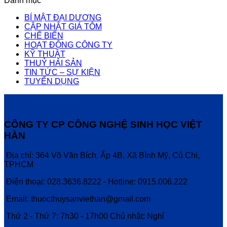
Danh mục
BÍ MẬT ĐẠI DƯƠNG
CẬP NHẬT GIÁ TÔM
CHẾ BIẾN
HOẠT ĐỘNG CÔNG TY
KỸ THUẬT
THUỶ HẢI SẢN
TIN TỨC – SỰ KIỆN
TUYỂN DỤNG
CÔNG TY CP CÔNG NGHỆ SINH HỌC VIỆT
HÀN
Địa chỉ: 364 Võ Văn Bích, Ấp 4B, Xã Bình Mỹ, Củ Chi,
TPHCM
Điện thoại: 028.3636.8222 - Hotline: 0915.006.222
Email: thuocthuysanviethan@gmail.com
Thứ 2 - Thứ 7: 7h30 - 17h00 Chủ nhật: Nghỉ