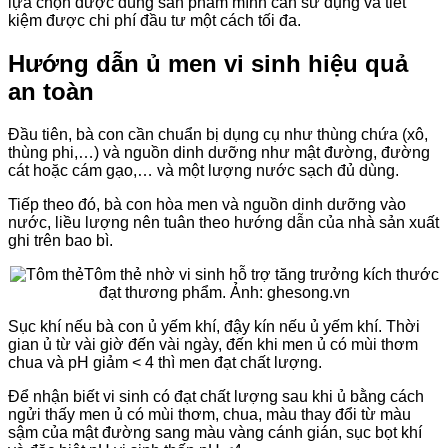
lựa chọn được đúng sản phẩm mình cần sử dụng và tiết
kiệm được chi phí đầu tư một cách tối đa.
Hướng dẫn ủ men vi sinh hiệu quả
an toàn
Đầu tiên, bà con cần chuẩn bị dụng cụ như thùng chứa (xô,
thùng phi,…) và nguồn dinh dưỡng như mật đường, đường
cát hoặc cám gạo,… và một lượng nước sạch đủ dùng.
Tiếp theo đó, bà con hòa men và nguồn dinh dưỡng vào
nước, liều lượng nên tuân theo hướng dẫn của nhà sản xuất
ghi trên bao bì.
Tôm thẻ nhờ vi sinh hỗ trợ tăng trưởng kích thước
đạt thương phẩm. Ảnh: ghesong.vn
Sục khí nếu bà con ủ yếm khí, đậy kín nếu ủ yếm khí. Thời
gian ủ từ vài giờ đến vài ngày, đến khi men ủ có mùi thơm
chua và pH giảm < 4 thì men đạt chất lượng.
Để nhận biết vi sinh có đạt chất lượng sau khi ủ bằng cách
ngửi thấy men ủ có mùi thơm, chua, màu thay đổi từ màu
sậm của mật đường sang màu vàng cánh gián, sục bọt khí