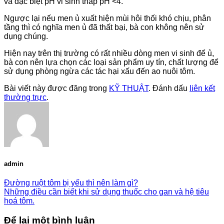
và đặc biệt pH vi sinh thấp pH <4.
Ngược lại nếu men ủ xuất hiện mùi hôi thối khó chịu, phân
tầng thì có nghĩa men ủ đã thất bại, bà con không nên sử
dụng chúng.
Hiện nay trên thị trường có rất nhiều dòng men vi sinh để ủ,
bà con nên lựa chọn các loại sản phẩm uy tín, chất lượng để
sử dụng phòng ngừa các tác hại xấu đến ao nuôi tôm.
Bài viết này được đăng trong
KỸ THUẬT
. Đánh dấu
liên kết
thường trực
.
admin
Đường ruột tôm bị yếu thì nên làm gì?
Những điều cần biết khi sử dụng thuốc cho gan và hệ tiêu
hoá tôm.
Để lại một bình luận