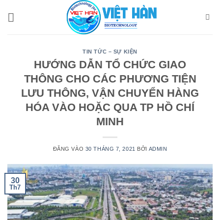
Bỏ
qua
nội
dung
TIN TỨC – SỰ KIỆN
HƯỚNG DẪN TỔ CHỨC GIAO
THÔNG CHO CÁC PHƯƠNG TIỆN
LƯU THÔNG, VẬN CHUYỂN HÀNG
HÓA VÀO HOẶC QUA TP HỒ CHÍ
MINH
ĐĂNG VÀO
30 THÁNG 7, 2021
BỞI
ADMIN
30
Th7