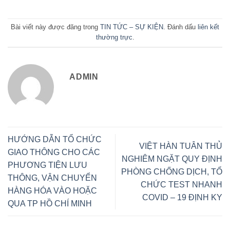
Bài viết này được đăng trong
TIN TỨC – SỰ KIỆN
. Đánh dấu
liên kết
thường trực
.
ADMIN
HƯỚNG DẪN TỔ CHỨC
VIỆT HÀN TUÂN THỦ
GIAO THÔNG CHO CÁC
NGHIÊM NGẶT QUY ĐỊNH
PHƯƠNG TIỆN LƯU
PHÒNG CHỐNG DỊCH, TỔ
THÔNG, VẬN CHUYỂN
CHỨC TEST NHANH
HÀNG HÓA VÀO HOẶC
COVID – 19 ĐỊNH KY
QUA TP HỒ CHÍ MINH