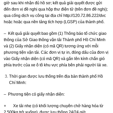
giờ sau khi nhận đủ hồ sơ; kết quả giải quyết được gửi
đến đơn vị đề nghị qua hộp thư điện tử (trên đơn đề nghị);
qua cổng dịch vụ công tại địa chỉ http://120.72.86.222/dvc
hoặc hoặc qua nền tảng tích hợp (LGSP) của thành phố.
– Kết quả giải quyết bao gồm (1) Thông báo tổ chức giao
thông của Sở Giao thông vận tải Thành phố Hồ Chí Minh
và (2) Giấy nhận diện (có mã QR) tương ứng với mỗi
phương tiện vận tải. Các đơn vị tự in, đóng dấu của đơn vị
vào Giấy nhận diện (có mã QR) và gắn lên kính chắn gió
phía trước của xe ô tô khu vực phía bên phải người lái xe.
Thời gian được lưu thông trên địa bàn thành phố Hồ
Chí Minh:
– Phương tiện có giấy nhận diện:
+ Xe tải nhẹ (có khối lượng chuyên chở hàng hóa từ
2.500kg trở xuống), được lưu thông 24/24 giờ.