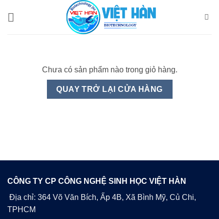
Bỏ
qua
nội
dung
Chưa có sản phẩm nào trong giỏ hàng.
QUAY TRỞ LẠI CỬA HÀNG
CÔNG TY CP CÔNG NGHỆ SINH HỌC VIỆT HÀN
Địa chỉ: 364 Võ Văn Bích, Ấp 4B, Xã Bình Mỹ, Củ Chi,
TPHCM