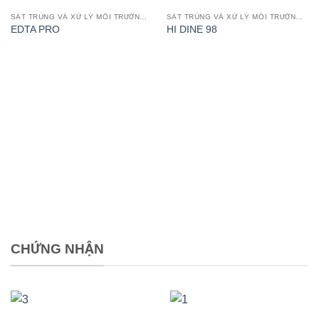
SÁT TRÙNG VÀ XỬ LÝ MÔI TRƯỜNG AO TÔM
SÁT TRÙNG VÀ XỬ LÝ MÔI TRƯỜNG AO TÔM
EDTA PRO
HI DINE 98
CHỨNG NHẬN