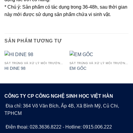
* Chú ý: Sản phẩm có tác dụng trong 36-48h, sau thời gian
này mới được sử dụng sản phẩm chứa vi sinh vật.
SẢN PHẨM TƯƠNG TỰ
SÁT TRÙNG VÀ XỬ LÝ MÔI TRƯỜNG AO TÔM
SÁT TRÙNG VÀ XỬ LÝ MÔI TRƯỜNG AO TÔM
HI DINE 98
EM GỐC
CÔNG TY CP CÔNG NGHỆ SINH HỌC VIỆT HÀN
Địa chỉ: 364 Võ Văn Bích, Ấp 4B, Xã Bình Mỹ, Củ Chi,
TPHCM
Điện thoại: 028.3636.8222 - Hotline: 0915.006.222