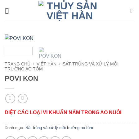
Bỏ
qua
nội
dung
TRANG CHỦ
/
VIỆT HÀN
/
SÁT TRÙNG VÀ XỬ LÝ MÔI
TRƯỜNG AO TÔM
POVI KON
DIỆT CÁC LOẠI VI KHUẨN NẤM TRONG AO NUÔI
Danh mục:
Sát trùng và xử lý môi trường ao tôm