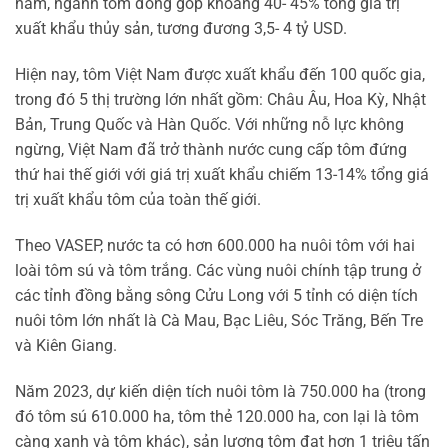
năm, ngành tôm đóng góp khoảng 40- 45% tổng giá trị
xuất khẩu thủy sản, tương đương 3,5- 4 tỷ USD.
Hiện nay, tôm Việt Nam được xuất khẩu đến 100 quốc gia,
trong đó 5 thị trường lớn nhất gồm: Châu Âu, Hoa Kỳ, Nhật
Bản, Trung Quốc và Hàn Quốc. Với những nỗ lực không
ngừng, Việt Nam đã trở thành nước cung cấp tôm đứng
thứ hai thế giới với giá trị xuất khẩu chiếm 13-14% tổng giá
trị xuất khẩu tôm của toàn thế giới.
Theo VASEP, nước ta có hơn 600.000 ha nuôi tôm với hai
loài tôm sú và tôm trắng. Các vùng nuôi chính tập trung ở
các tỉnh đồng bằng sông Cửu Long với 5 tỉnh có diện tích
nuôi tôm lớn nhất là Cà Mau, Bạc Liêu, Sóc Trăng, Bến Tre
và Kiên Giang.
Năm 2023, dự kiến diện tích nuôi tôm là 750.000 ha (trong
đó tôm sú 610.000 ha, tôm thẻ 120.000 ha, con lại là tôm
càng xanh và tôm khác), sản lượng tôm đạt hơn 1 triệu tấn