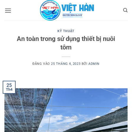
Bỏ
qua
nội
dung
KỸ THUẬT
An toàn trong sử dụng thiết bị nuôi
tôm
ĐĂNG VÀO
25 THÁNG 4, 2023
BỞI
ADMIN
25
Th4