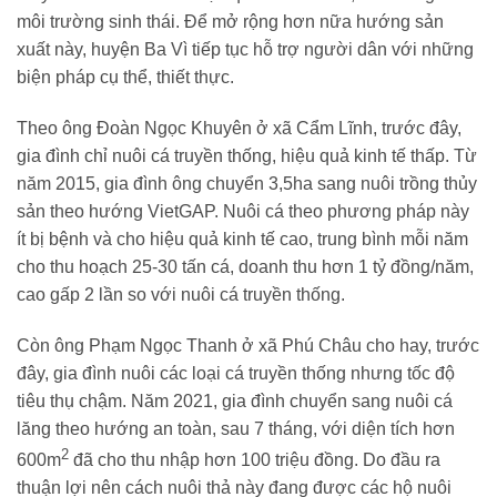
môi trường sinh thái. Để mở rộng hơn nữa hướng sản
xuất này, huyện Ba Vì tiếp tục hỗ trợ người dân với những
biện pháp cụ thể, thiết thực.
Theo ông Đoàn Ngọc Khuyên ở xã Cẩm Lĩnh, trước đây,
gia đình chỉ nuôi cá truyền thống, hiệu quả kinh tế thấp. Từ
năm 2015, gia đình ông chuyển 3,5ha sang nuôi trồng thủy
sản theo hướng VietGAP. Nuôi cá theo phương pháp này
ít bị bệnh và cho hiệu quả kinh tế cao, trung bình mỗi năm
cho thu hoạch 25-30 tấn cá, doanh thu hơn 1 tỷ đồng/năm,
cao gấp 2 lần so với nuôi cá truyền thống.
Còn ông Phạm Ngọc Thanh ở xã Phú Châu cho hay, trước
đây, gia đình nuôi các loại cá truyền thống nhưng tốc độ
tiêu thụ chậm. Năm 2021, gia đình chuyển sang nuôi cá
lăng theo hướng an toàn, sau 7 tháng, với diện tích hơn
2
600m
đã cho thu nhập hơn 100 triệu đồng. Do đầu ra
thuận lợi nên cách nuôi thả này đang được các hộ nuôi