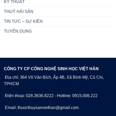
KỸ THUẬT
THUỶ HẢI SẢN
TIN TỨC – SỰ KIỆN
TUYỂN DỤNG
CÔNG TY CP CÔNG NGHỆ SINH HỌC VIỆT HÀN
Địa chỉ: 364 Võ Văn Bích, Ấp 4B, Xã Bình Mỹ, Củ Chi,
TPHCM
Điện thoại: 028.3636.8222 - Hotline: 0915.006.222
Email: thuocthuysanviethan@gmail.com