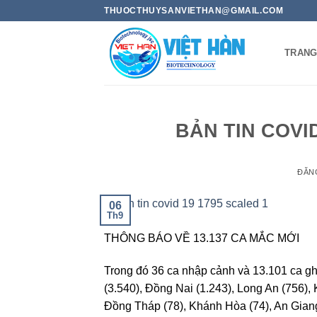
Bỏ
THUOCTHUYSANVIETHAN@GMAIL.COM
qua
nội
TRANG
dung
BẢN TIN COVID
ĐĂN
06
Th9
THÔNG BÁO VỀ 13.137 CA MẮC MỚI
Trong đó 36 ca nhập cảnh và 13.101 ca gh
(3.540), Đồng Nai (1.243), Long An (756), 
Đồng Tháp (78), Khánh Hòa (74), An Giang