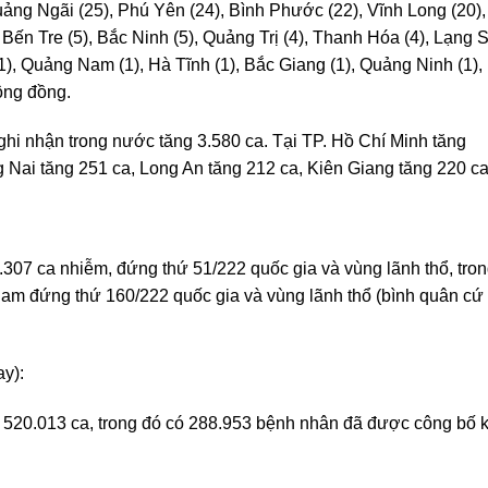
Quảng Ngãi (25), Phú Yên (24), Bình Phước (22), Vĩnh Long (20),
 Bến Tre (5), Bắc Ninh (5), Quảng Trị (4), Thanh Hóa (4), Lạng 
(1), Quảng Nam (1), Hà Tĩnh (1), Bắc Giang (1), Quảng Ninh (1),
ộng đồng.
ghi nhận trong nước tăng 3.580 ca. Tại TP. Hồ Chí Minh tăng
 Nai tăng 251 ca, Long An tăng 212 ca, Kiên Giang tăng 220 ca
.307 ca nhiễm, đứng thứ 51/222 quốc gia và vùng lãnh thổ, tro
t Nam đứng thứ 160/222 quốc gia và vùng lãnh thổ (bình quân cứ
ay):
 520.013 ca, trong đó có 288.953 bệnh nhân đã được công bố 