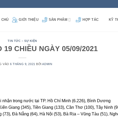
GIỚI THIỆU
 CHỦ
SẢN PHẨM
HỢP TÁC
KỸ T
TIN TỨC – SỰ KIỆN
 19 CHIỀU NGÀY 05/09/2021
G VÀO
6 THÁNG 9, 2021
BỞI
ADMIN
i nhận trong nước tại TP. Hồ Chí Minh (6.226), Bình Dương
Kiên Giang (345), Tiền Giang (133), Cần Thơ (100), Tây Ninh (9
 (73), Đà Nẵng (64), Hà Nội (53), Bà Rịa – Vũng Tàu (51), Ngh