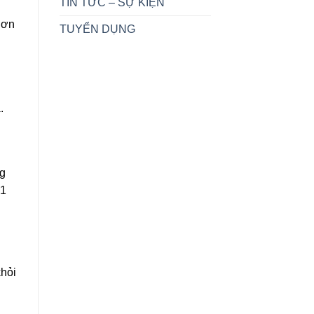
TIN TỨC – SỰ KIỆN
Sơn
TUYỂN DỤNG
.
ng
 1
khỏi