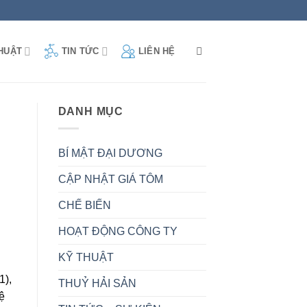
LIÊN HỆ
HUẬT
TIN TỨC
DANH MỤC
BÍ MẬT ĐẠI DƯƠNG
CẬP NHẬT GIÁ TÔM
CHẾ BIẾN
HOẠT ĐỘNG CÔNG TY
KỸ THUẬT
1),
THUỶ HẢI SẢN
ệ