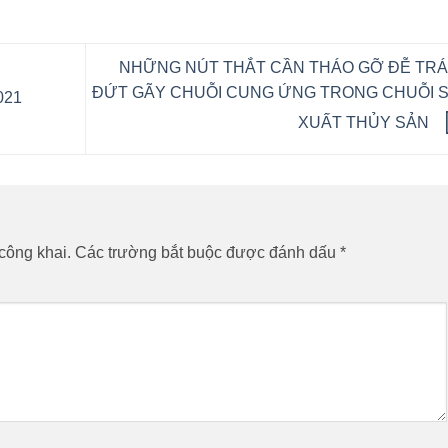
NHỮNG NÚT THẮT CẦN THÁO GỠ ĐỄ TR
ĐỨT GÃY CHUỖI CUNG ỨNG TRONG CHUỖI 
021
XUẤT THỦY SẢN
công khai.
Các trường bắt buộc được đánh dấu
*