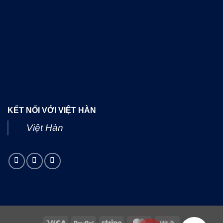
KẾT NỐI VỚI VIỆT HÀN
Việt Hàn
Visa
PayPal
Stripe
MasterCard
Cash