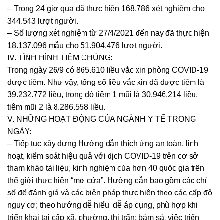
– Trong 24 giờ qua đã thực hiện 168.786 xét nghiệm cho
344.543 lượt người.
– Số lượng xét nghiệm từ 27/4/2021 đến nay đã thực hiện
18.137.096 mẫu cho 51.904.476 lượt người.
IV. TÌNH HÌNH TIÊM CHỦNG:
Trong ngày 26/9 có 865.610 liều vắc xin phòng COVID-19
được tiêm. Như vậy, tổng số liều vắc xin đã được tiêm là
39.232.772 liều, trong đó tiêm 1 mũi là 30.946.214 liều,
tiêm mũi 2 là 8.286.558 liều.
V. NHỮNG HOẠT ĐỘNG CỦA NGÀNH Y TẾ TRONG
NGÀY:
– Tiếp tục xây dựng Hướng dẫn thích ứng an toàn, linh
hoạt, kiểm soát hiệu quả với dịch COVID-19 trên cơ sở
tham khảo tài liệu, kinh nghiệm của hơn 40 quốc gia trên
thế giới thực hiện “mở cửa”. Hướng dẫn bao gồm các chỉ
số để đánh giá và các biện pháp thực hiện theo các cấp độ
nguy cơ; theo hướng dễ hiểu, dễ áp dụng, phù hợp khi
triển khai tại cấp xã, phường, thị trấn; bám sát việc triển