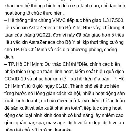
khai theo hệ thống chính trị để có sự lãnh đạo, chỉ đạo linh
hoạt trong tổ chức thực hiện.
– Hệ thống tiêm chủng VNVC tiếp tục bàn giao 1.317.500
liều vắc xin AstraZeneca cho Bộ Y tế. Như vậy, chỉ trong 4
tuần của tháng 9/2021, đơn vị này đã bàn giao hơn 5 triệu
liều vắc xin AstraZeneca cho Bộ Y tế, kịp thời tăng cường
cho TP. Hồ Chí Minh và các địa phương phòng, chống
dịch.
– TP. Hồ Chí Minh: Dự thảo Chỉ thị “Điều chỉnh các biện
pháp thích ứng an toàn, linh hoạt, kiểm soát hiệu quả dịch
COVID-19 và phục hồi kinh tế – xã hội trên địa bàn TP. Hồ
Chí Minh”, từ 0 giờ ngày 01/10, Thành phố sẽ thực hiện
từng bước nới lỏng giãn cách xã hội, nhiều hoạt động sản
xuất, kinh doanh, dịch vụ được mở lại với tiêu chí “an toàn
để sản xuất và sản xuất phải an toàn”, tiếp tục dừng hoạt
động các loại hình kinh doanh có khả năng lây nhiễm cao
gồm: quán bar, spa, massage, dịch vụ làm đẹp, dịch vụ ăn
uống tại chỗ, vũ trường, karaoke…