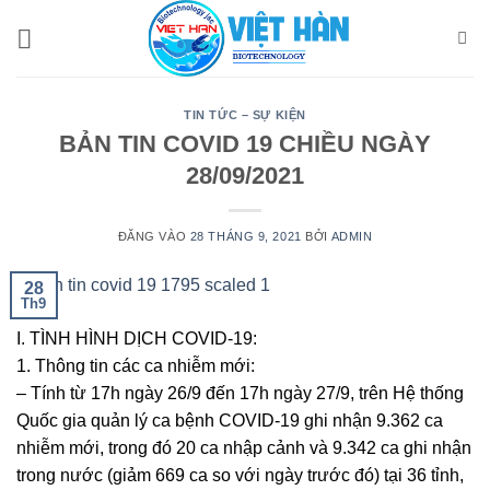
Bỏ
qua
nội
dung
TIN TỨC – SỰ KIỆN
BẢN TIN COVID 19 CHIỀU NGÀY
28/09/2021
ĐĂNG VÀO
28 THÁNG 9, 2021
BỞI
ADMIN
28
Th9
I. TÌNH HÌNH DỊCH COVID-19:
1. Thông tin các ca nhiễm mới:
– Tính từ 17h ngày 26/9 đến 17h ngày 27/9, trên Hệ thống
Quốc gia quản lý ca bệnh COVID-19 ghi nhận 9.362 ca
nhiễm mới, trong đó 20 ca nhập cảnh và 9.342 ca ghi nhận
trong nước (giảm 669 ca so với ngày trước đó) tại 36 tỉnh,