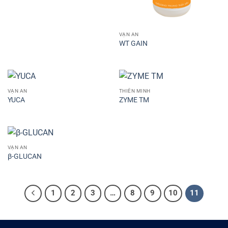
VẠN AN
WT GAIN
VẠN AN
THIÊN MINH
YUCA
ZYME TM
VẠN AN
β-GLUCAN
1
2
3
…
8
9
10
11