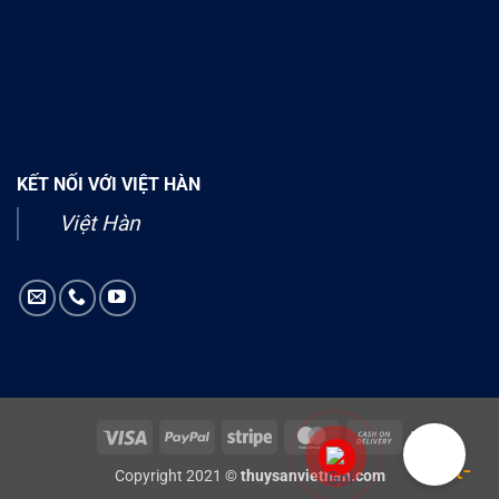
KẾT NỐI VỚI VIỆT HÀN
Việt Hàn
Visa
PayPal
Stripe
MasterCard
Cash
On
Copyright 2021 ©
thuysanviethan.com
Delivery