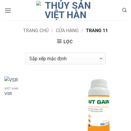
Bỏ
qua
nội
dung
TRANG CHỦ
/
CỬA HÀNG
/
TRANG 11
LỌC
VIỆT HÀN
VSR