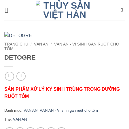
Bỏ
qua
nội
dung
TRANG CHỦ
/
VẠN AN
/
VẠN AN - VI SINH GAN RUỘT CHO
TÔM
DETOGRE
SẢN PHẨM XỬ LÝ KÝ SINH TRÙNG TRONG ĐƯỜNG
RUỘT TÔM
Danh mục:
VẠN AN
,
VẠN AN - Vi sinh gan ruột cho tôm
Thẻ:
VẠN AN