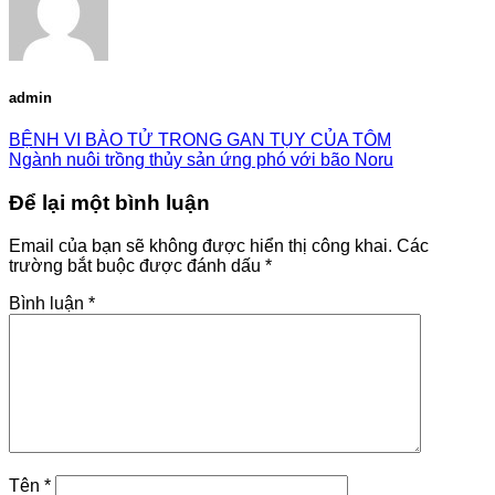
admin
BỆNH VI BÀO TỬ TRONG GAN TỤY CỦA TÔM
Ngành nuôi trồng thủy sản ứng phó với bão Noru
Để lại một bình luận
Email của bạn sẽ không được hiển thị công khai.
Các
trường bắt buộc được đánh dấu
*
Bình luận
*
Tên
*