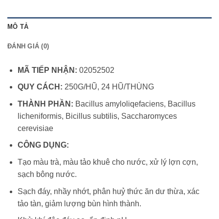
MÔ TẢ
ĐÁNH GIÁ (0)
MÃ TIẾP NHẬN:
02052502
QUY CÁCH:
250G/HŨ, 24 HŨ/THÙNG
THÀNH PHẦN:
Bacillus amyloliqefaciens, Bacillus
licheniformis, Bicillus subtilis, Saccharomyces
cerevisiae
CÔNG DỤNG:
Tạo màu trà, màu tảo khuê cho nước, xử lý lợn cợn,
sạch bông nước.
Sạch đáy, nhầy nhớt, phân huỷ thức ăn dư thừa, xác
tảo tàn, giảm lượng bùn hình thành.