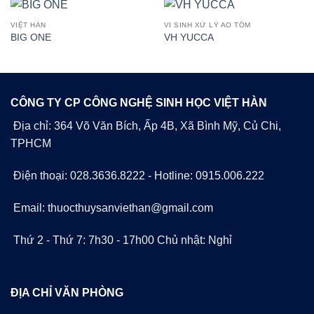
VIỆT HÀN
VI SINH XỬ LÝ AO TÔM
BIG ONE
VH YUCCA
CÔNG TY CP CÔNG NGHỆ SINH HỌC VIỆT HÀN
Địa chỉ: 364 Võ Văn Bích, Ấp 4B, Xã Bình Mỹ, Củ Chi,
TPHCM
Điện thoại: 028.3636.8222 - Hotline: 0915.006.222
Email: thuocthuysanviethan@gmail.com
Thứ 2 - Thứ 7: 7h30 - 17h00 Chủ nhật: Nghỉ
ĐỊA CHỈ VĂN PHÒNG