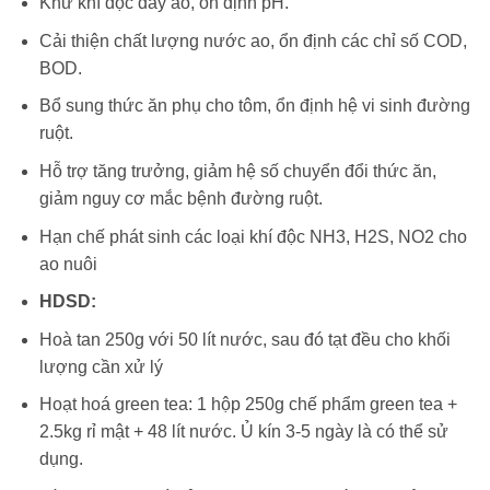
Khử khí độc đáy ao, ổn định pH.
Cải thiện chất lượng nước ao, ổn định các chỉ số COD,
BOD.
Bổ sung thức ăn phụ cho tôm, ổn định hệ vi sinh đường
ruột.
Hỗ trợ tăng trưởng, giảm hệ số chuyển đổi thức ăn,
giảm nguy cơ mắc bệnh đường ruột.
Hạn chế phát sinh các loại khí độc NH3, H2S, NO2 cho
ao nuôi
HDSD:
Hoà tan 250g với 50 lít nước, sau đó tạt đều cho khối
lượng cần xử lý
Hoạt hoá green tea: 1 hộp 250g chế phẩm green tea +
2.5kg rỉ mật + 48 lít nước. Ủ kín 3-5 ngày là có thể sử
dụng.