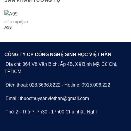
SẢN PHẨM TƯƠNG TỰ
ĐIỀU TRỊ BỆNH
A99
CÔNG TY CP CÔNG NGHỆ SINH HỌC VIỆT HÀN
Địa chỉ: 364 Võ Văn Bích, Ấp 4B, Xã Bình Mỹ, Củ Chi,
TPHCM
Điện thoại: 028.3636.8222 - Hotline: 0915.006.222
Email: thuocthuysanviethan@gmail.com
Thứ 2 - Thứ 7: 7h30 - 17h00 Chủ nhật: Nghỉ