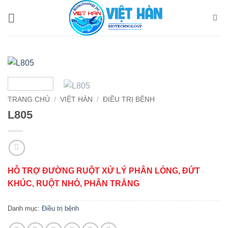
Bỏ
qua
nội
dung
TRANG CHỦ
/
VIỆT HÀN
/
ĐIỀU TRỊ BỆNH
L805
HỖ TRỢ ĐƯỜNG RUỘT XỬ LÝ PHÂN LỎNG, ĐỨT
KHÚC, RUỘT NHỎ, PHÂN TRẮNG
Danh mục:
Điều trị bệnh