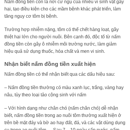
Nấm đồng tiền còn là nơi cư ngụ của nhiều vi sinh vật gây
hại, tạo điều kiện cho các mầm bệnh khác phát triển, làm
tăng nguy cơ tôm bị bệnh.
Trường hợp nhiễm nặng, tôm có thể chết hàng loạt, gây
thiệt hại lớn cho người nuôi. Bên cạnh đó, độc tố từ nấm
đồng tiền còn gây ô nhiễm môi trường nước, làm giảm
hiệu quả sử dụng thuốc, hóa chất và men vi sinh.
Nhận biết nấm đồng tiền xuất hiện
Nấm đồng tiền có thể nhận biết qua các dấu hiệu sau:
– Nấm đồng tiền thường có màu xanh lục, trắng, vàng hay
nâu, tùy theo loại tảo cộng sinh với nấm
– Với hình dạng như chân chó (nấm chân chó) dễ nhận
biết, nấm đồng tiền trong ao nuôi tôm thường xuất hiện ở
trên bề mặt đáy và bờ ao hay đất, đá, và các vật dùng dụng
cụ trong ao nuôi tôm,… Sau 7 – 10 ngày cấp nước, nấm