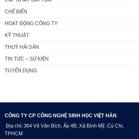
CHẾ BIẾN
HOẠT ĐỘNG CÔNG TY
KỸ THUẬT
THUỶ HẢI SẢN
TIN TỨC – SỰ KIỆN
TUYỂN DỤNG
CÔNG TY CP CÔNG NGHỆ SINH HỌC VIỆT HÀN
Địa chỉ: 364 Võ Văn Bích, Ấp 4B, Xã Bình Mỹ, Củ Chi,
TPHCM