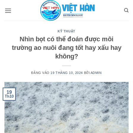
Bỏ
qua
nội
dung
KỸ THUẬT
Nhìn bọt có thể đoán được môi
trường ao nuôi đang tốt hay xấu hay
không?
ĐĂNG VÀO
19 THÁNG 10, 2024
BỞI
ADMIN
19
Th10