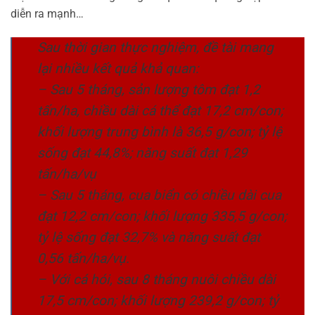
diễn ra mạnh…
Sau thời gian thực nghiệm, đề tài mang
lại nhiều kết quả khả quan:
– Sau 5 tháng, sản lượng tôm đạt 1,2
tấn/ha, chiều dài cá thể đạt 17,2 cm/con;
khối lượng trung bình là 36,5 g/con; tỷ lệ
sống đạt 44,8%; năng suất đạt 1,29
tấn/ha/vụ
– Sau 5 tháng, cua biển có chiều dài cua
đạt 12,2 cm/con; khối lượng 335,5 g/con;
tỷ lệ sống đạt 32,7% và năng suất đạt
0,56 tấn/ha/vụ.
– Với cá hói, sau 8 tháng nuôi chiều dài
17,5 cm/con; khối lượng 239,2 g/con; tỷ