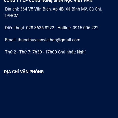
CÔNG TY CP CÔNG NGHỆ SINH HỌC VIỆT HÀN
Địa chỉ: 364 Võ Văn Bích, Ấp 4B, Xã Bình Mỹ, Củ Chi,
TPHCM
Điện thoại: 028.3636.8222 - Hotline: 0915.006.222
Email: thuocthuysanviethan@gmail.com
Thứ 2 - Thứ 7: 7h30 - 17h00 Chủ nhật: Nghỉ
ĐỊA CHỈ VĂN PHÒNG