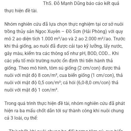
ThS. Đỗ Mạnh Dũng báo cáo kết quả
thực hiện đề tài.
Nhóm nghiên cứu đã lựa chọn thực nghiệm tại cơ sở nuôi
trồng thủy sản Ngọc Xuyên – Đồ Sơn (Hải Phòng) với quy
mô 2 ao diện tích 1.000 m²/ao và 2 ao 2.000 m²/ao. Trước
khi thả giống, ao nuôi đã được cải tạo kỹ lưỡng, lấy nước,
gây màu, kiểm tra các thông số như pH, BOD, COD… Khi
các yếu tố môi trường nước ổn định thì tiến hành thả
giống. Theo mô hình, tôm sú giống (2 cm/con) được thả
nuôi với mật độ 8 con/m², cua biển giống (1 cm/con), thả
nuôi với mật độ 0,5 con/m²; cá hói (6,0-8,0 cm/con) thả
nuôi với mật độ 1 con/m².
Trong quá trình thực hiện đề tài, nhóm nghiên cứu đã phát
hiện ra ba mấu chốt dẫn tới sự thành công khi nuôi chung
cả 3 loài, cụ thể: