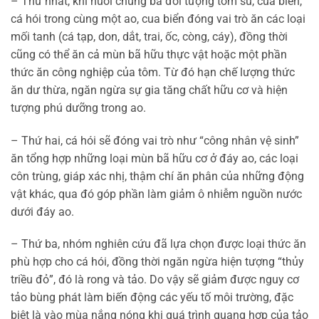
– Thứ nhất, khi nuôi chung ba đối tượng tôm sú, cua biển,
cá hói trong cùng một ao, cua biển đóng vai trò ăn các loại
mối tanh (cá tạp, don, dắt, trai, ốc, còng, cáy), đồng thời
cũng có thể ăn cả mùn bã hữu thực vật hoặc một phần
thức ăn công nghiệp của tôm. Từ đó hạn chế lượng thức
ăn dư thừa, ngăn ngừa sự gia tăng chất hữu cơ và hiện
tượng phú dưỡng trong ao.
– Thứ hai, cá hói sẽ đóng vai trò như “công nhân vệ sinh”
ăn tổng hợp những loại mùn bã hữu cơ ở đáy ao, các loại
côn trùng, giáp xác nhị, thậm chí ăn phân của những động
vật khác, qua đó góp phần làm giảm ô nhiễm nguồn nước
dưới đáy ao.
– Thứ ba, nhóm nghiên cứu đã lựa chọn được loại thức ăn
phù hợp cho cá hói, đồng thời ngăn ngừa hiện tượng “thủy
triều đỏ”, đó là rong và tảo. Do vậy sẽ giảm được nguy cơ
tảo bùng phát làm biến động các yếu tố môi trường, đặc
biệt là vào mùa nắng nóng khi quá trình quang hợp của tảo