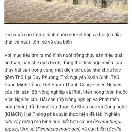
Hiệu quả cao từ mô hình nuôi mới kết hợp cá hói (cá dĩa
thái, cá nâu), tôm sú và cua biển
Với mục tiêu tìm ra mô hình nuôi trồng thủy sản hiệu quả,
an toàn, hạn chế dịch bệnh, đồng thời tích hợp nhiều loài
thủy hải sản trong cùng một diện tích, các nhà khoa học
gồm ThS Lại Duy Phương, ThS Nguyễn Xuân Sinh, ThS
Đặng Minh Dũng, ThS Phạm Thành Công – Viện Nghiên
cứu Hải sản, Bộ Nông nghiệp và Phát triển nông thôn thuộc
Viện Nghiên cứu Hải sản (Bộ Nông nghiệp và Phát triển
nông thôn) đã đề xuất và được Sở Khoa học và Công nghệ
(KH&CN) Hải Phòng phê duyệt thực hiện đề tài: “Nghiên
cứu xây dựng mô hình nuôi kết hợp cá hói (
Scatophagus
argus
), tôm sú (
Pennaeus monodon
) và cua biển (
Scylla