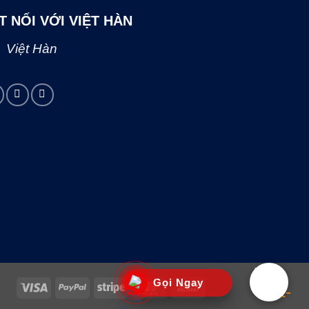
T NỐI VỚI VIỆT HÀN
Việt Hàn
Gọi Ngay
Visa
PayPal
Stripe
MasterCard
Cash
On