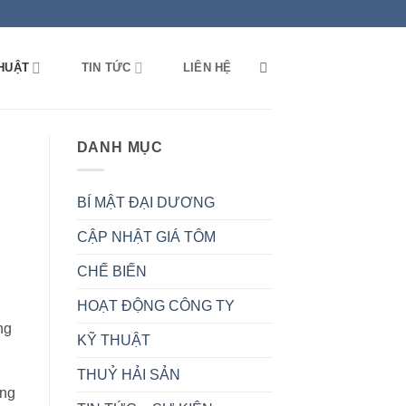
HUẬT
TIN TỨC
LIÊN HỆ
DANH MỤC
BÍ MẬT ĐẠI DƯƠNG
CẬP NHẬT GIÁ TÔM
CHẾ BIẾN
HOẠT ĐỘNG CÔNG TY
ng
KỸ THUẬT
THUỶ HẢI SẢN
àng