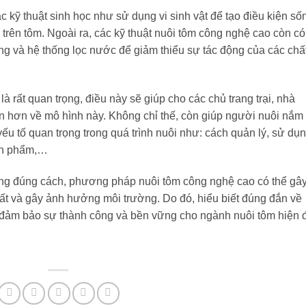
 kỹ thuật sinh học như sử dụng vi sinh vật để tạo điều kiện số
trên tôm. Ngoài ra, các kỹ thuật nuôi tôm công nghệ cao còn có
ng và hệ thống lọc nước để giảm thiểu sự tác động của các chấ
à rất quan trọng, điều này sẽ giúp cho các chủ trang trại, nhà
ện hơn về mô hình này. Không chỉ thế, còn giúp người nuôi nắm
ếu tố quan trọng trong quá trình nuôi như: cách quản lý, sử dụ
sản phẩm,…
ông đúng cách, phương pháp nuôi tôm công nghệ cao có thể gây
xuất và gây ảnh hưởng môi trường. Do đó, hiểu biết đúng đắn về
ể đảm bảo sự thành công và bền vững cho ngành nuôi tôm hiện đ