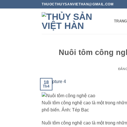
Bỏ
THUOCTHUYSANVIETHAN@GMAIL.COM
qua
nội
TRANG
dung
Nuôi tôm công ng
ĐĂN
18
Th4
Nuôi tôm công nghệ cao là một trong nhữ
phổ biến. Ảnh: Tép Bạc
Nuôi tôm công nghệ cao là một trong nhữ