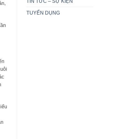
TIN TỨC – SỰ KIỆN
ản,
TUYỂN DỤNG
cần
ến
Nuôi
ác
h
hiểu
ận