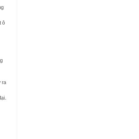
ng
t ô
ng
 ra
ại.