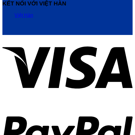
KẾT NỐI VỚI VIỆT HÀN
Việt Hàn
V
P