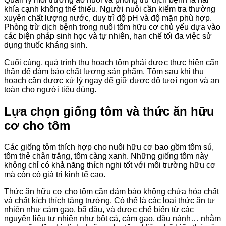
khía cạnh không thể thiếu. Người nuôi cần kiểm tra thường
xuyên chất lượng nước, duy trì độ pH và độ mặn phù hợp.
Phòng trừ dịch bệnh trong nuôi tôm hữu cơ chủ yếu dựa vào
các biện pháp sinh học và tự nhiên, hạn chế tối đa việc sử
dụng thuốc kháng sinh.
Cuối cùng, quá trình thu hoạch tôm phải được thực hiện cẩn
thận để đảm bảo chất lượng sản phẩm. Tôm sau khi thu
hoạch cần được xử lý ngay để giữ được độ tươi ngon và an
toàn cho người tiêu dùng.
Lựa chọn giống tôm và thức ăn hữu
cơ cho tôm
Các giống tôm thích hợp cho nuôi hữu cơ bao gồm tôm sú,
tôm thẻ chân trắng, tôm càng xanh. Những giống tôm này
không chỉ có khả năng thích nghi tốt với môi trường hữu cơ
mà còn có giá trị kinh tế cao.
Thức ăn hữu cơ cho tôm cần đảm bảo không chứa hóa chất
và chất kích thích tăng trưởng. Có thể là các loại thức ăn tự
nhiên như cám gạo, bã đậu, và được chế biến từ các
nguyên liệu tự nhiên như bột cá, cám gạo, đậu nành… nhằm