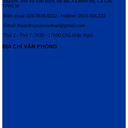
Địa chỉ: 364 Võ Văn Bích, Ấp 4B, Xã Bình Mỹ, Củ Chi,
TPHCM
Điện thoại: 028.3636.8222 - Hotline: 0915.006.222
Email: thuocthuysanviethan@gmail.com
Thứ 2 - Thứ 7: 7h30 - 17h00 Chủ nhật: Nghỉ
ĐỊA CHỈ VĂN PHÒNG