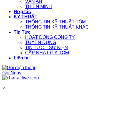
VẠN AN
THIÊN MINH
Hợp tác
KỸ THUẬT
THÔNG TIN KỸ THUẬT TÔM
THÔNG TIN KỸ THUẬT KHÁC
Tin Tức
HOẠT ĐỘNG CÔNG TY
TUYỂN DỤNG
TIN TỨC – SỰ KIỆN
CẬP NHẬT GIÁ TÔM
Liên hệ
Gọi Ngay
×