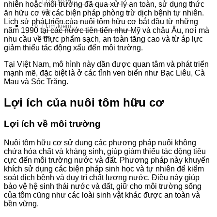
nhiên hoặc môi trường đã qua xử lý an toàn, sử dụng thức
kiếm:
ăn hữu cơ và các biện pháp phòng trừ dịch bệnh tự nhiên.
Lịch sử phát triển của nuôi tôm hữu cơ bắt đầu từ những
Tìm
năm 1990 tại các nước tiên tiến như Mỹ và châu Âu, nơi mà
kiếm:
nhu cầu về thực phẩm sạch, an toàn tăng cao và từ áp lực
giảm thiểu tác động xấu đến môi trường.
Tại Việt Nam, mô hình này dần được quan tâm và phát triển
mạnh mẽ, đặc biệt là ở các tỉnh ven biển như Bạc Liêu, Cà
Mau và Sóc Trăng.
Lợi ích của nuôi tôm hữu cơ
Lợi ích về môi trường
Nuôi tôm hữu cơ sử dụng các phương pháp nuôi không
chứa hóa chất và kháng sinh, giúp giảm thiểu tác động tiêu
cực đến môi trường nước và đất. Phương pháp này khuyến
khích sử dụng các biện pháp sinh học và tự nhiên để kiểm
soát dịch bệnh và duy trì chất lượng nước. Điều này giúp
bảo vệ hệ sinh thái nước và đất, giữ cho môi trường sống
của tôm cũng như các loài sinh vật khác được an toàn và
bền vững.