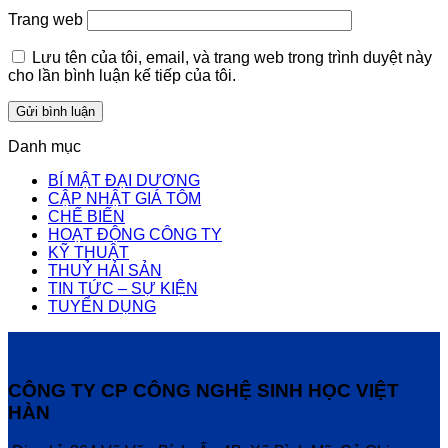
Trang web
Lưu tên của tôi, email, và trang web trong trình duyệt này
cho lần bình luận kế tiếp của tôi.
Danh mục
BÍ MẬT ĐẠI DƯƠNG
CẬP NHẬT GIÁ TÔM
CHẾ BIẾN
HOẠT ĐỘNG CÔNG TY
KỸ THUẬT
THUỶ HẢI SẢN
TIN TỨC – SỰ KIỆN
TUYỂN DỤNG
CÔNG TY CP CÔNG NGHỆ SINH HỌC VIỆT
HÀN