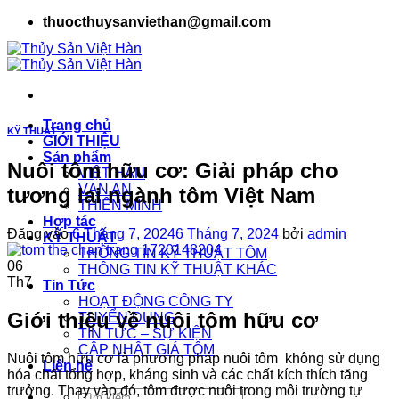
Bỏ
thuocthuysanviethan@gmail.com
qua
nội
dung
Trang chủ
KỸ THUẬT
GIỚI THIỆU
Sản phẩm
Nuôi tôm hữu cơ: Giải pháp cho
VIỆT HÀN
VẠN AN
tương lai ngành tôm Việt Nam
THIÊN MINH
Hợp tác
Đăng vào
6 Tháng 7, 2024
6 Tháng 7, 2024
bởi
admin
KỸ THUẬT
THÔNG TIN KỸ THUẬT TÔM
06
THÔNG TIN KỸ THUẬT KHÁC
Th7
Tin Tức
HOẠT ĐỘNG CÔNG TY
Giới thiệu về nuôi tôm hữu cơ
TUYỂN DỤNG
TIN TỨC – SỰ KIỆN
CẬP NHẬT GIÁ TÔM
Nuôi tôm hữu cơ là phương pháp nuôi tôm không sử dụng
Liên hệ
hóa chất tổng hợp, kháng sinh và các chất kích thích tăng
trưởng. Thay vào đó, tôm được nuôi trong môi trường tự
Tìm