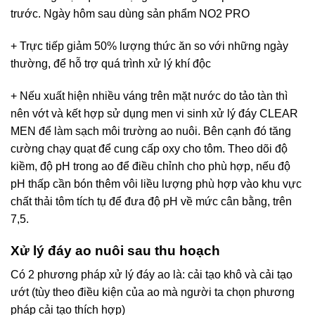
trước. Ngày hôm sau dùng sản phẩm NO2 PRO
+ Trực tiếp giảm 50% lượng thức ăn so với những ngày
thường, để hỗ trợ quá trình xử lý khí độc
+ Nếu xuất hiện nhiều váng trên mặt nước do tảo tàn thì
nên vớt và kết hợp sử dụng men vi sinh xử lý đáy CLEAR
MEN để làm sạch môi trường ao nuôi. Bên cạnh đó tăng
cường chạy quạt để cung cấp oxy cho tôm. Theo dõi độ
kiềm, độ pH trong ao để điều chỉnh cho phù hợp, nếu độ
pH thấp cần bón thêm vôi liều lượng phù hợp vào khu vực
chất thải tôm tích tụ để đưa độ pH về mức cân bằng, trên
7,5.
Xử lý đáy ao nuôi sau thu hoạch
Có 2 phương pháp xử lý đáy ao là: cải tạo khô và cải tạo
ướt (tùy theo điều kiện của ao mà người ta chọn phương
pháp cải tạo thích hợp)