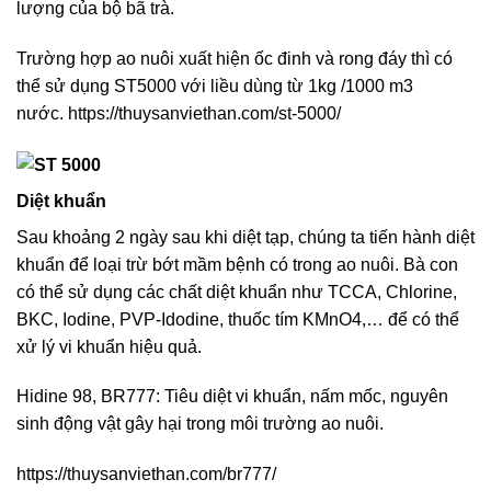
lượng của bộ bã trà.
Trường hợp ao nuôi xuất hiện ốc đinh và rong đáy thì có
thể sử dụng ST5000 với liều dùng từ 1kg /1000 m3
nước.
https://thuysanviethan.com/st-5000/
Diệt khuẩn
Sau khoảng 2 ngày sau khi diệt tạp, chúng ta tiến hành diệt
khuẩn để loại trừ bớt mầm bệnh có trong ao nuôi. Bà con
có thể sử dụng các chất diệt khuẩn như TCCA, Chlorine,
BKC, Iodine, PVP-Idodine, thuốc tím KMnO4,… để có thể
xử lý vi khuẩn hiệu quả.
Hidine 98, BR777: Tiêu diệt vi khuẩn, nấm mốc, nguyên
sinh động vật gây hại trong môi trường ao nuôi.
https://thuysanviethan.com/br777/