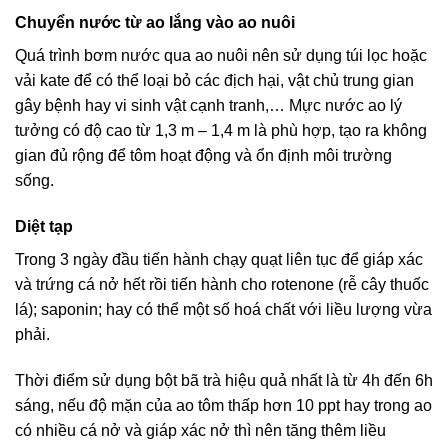
Chuyển nước từ ao lắng vào ao nuôi
Quá trình bơm nước qua ao nuôi nên sử dụng túi lọc hoặc
vải kate để có thể loại bỏ các địch hại, vật chủ trung gian
gây bệnh hay vi sinh vật cạnh tranh,… Mực nước ao lý
tưởng có độ cao từ 1,3 m – 1,4 m là phù hợp, tạo ra không
gian đủ rộng để tôm hoạt động và ổn định môi trường
sống.
Diệt tạp
Trong 3 ngày đầu tiến hành chạy quạt liên tục để giáp xác
và trứng cá nở hết rồi tiến hành cho rotenone (rễ cây thuốc
lá); saponin; hay có thể một số hoá chất với liều lượng vừa
phải.
Thời điểm sử dụng bột bã trà hiệu quả nhất là từ 4h đến 6h
sáng, nếu độ mặn của ao tôm thấp hơn 10 ppt hay trong ao
có nhiều cá nở và giáp xác nở thì nên tăng thêm liều