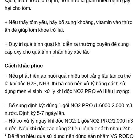
sạch, màu nước ổn định, hơn nữa là giảm thiểu bệnh gây
hại cho tôm.
+ Nếu thấy tôm yếu, hãy bổ sung khoáng, vitamin vào thức
ăn để giúp tôm khỏe trở lại.
+ Duy trì quá trình quạt khí diễn ra thường xuyên để cung
cấp oxy cho quá trình phân hủy xác tảo
Cách khắc phục
+ Nếu phát hiện ao nuôi quá nhiều bọt trắng lâu tan cụ thể
là khí độc H2S, NH3, thì bà con nên xử lý bằng cách sử
dụng men vi sinh xử lý khí độc NO2 PRO với liều lượng:
– Bổ sung định kỳ: dùng 1 gói NO2 PRO /1.6000-2.000 m3
nước. Định kỳ 5-7 ngày/lần.
– Hỗ trợ xử lý ngay khí độc NO2: 1 gói/NO2 PRO/1.000 m3
nước. Nếu khí độc cao dùng 2 liều liên tục cách nhau 24h.
* Để tăng hiệu quả sử dụng nên dùng sản phẩm VS RODO