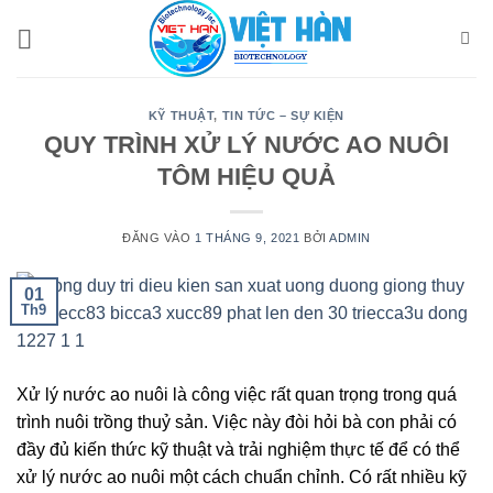
Bỏ
qua
nội
dung
KỸ THUẬT
,
TIN TỨC – SỰ KIỆN
QUY TRÌNH XỬ LÝ NƯỚC AO NUÔI
TÔM HIỆU QUẢ
ĐĂNG VÀO
1 THÁNG 9, 2021
BỞI
ADMIN
01
Th9
Xử lý nước ao nuôi là công việc rất quan trọng trong quá
trình nuôi trồng thuỷ sản. Việc này đòi hỏi bà con phải có
đầy đủ kiến thức kỹ thuật và trải nghiệm thực tế để có thể
xử lý nước ao nuôi một cách chuẩn chỉnh. Có rất nhiều kỹ