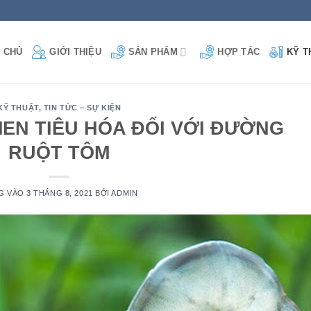
GIỚI THIỆU
 CHỦ
SẢN PHẨM
HỢP TÁC
KỸ T
KỸ THUẬT
,
TIN TỨC – SỰ KIỆN
EN TIÊU HÓA ĐỐI VỚI ĐƯỜNG
RUỘT TÔM
G VÀO
3 THÁNG 8, 2021
BỞI
ADMIN