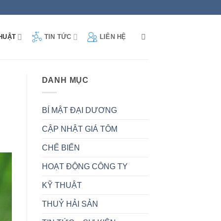
LIÊN HỆ
HUẬT
TIN TỨC
DANH MỤC
BÍ MẬT ĐẠI DƯƠNG
CẬP NHẬT GIÁ TÔM
CHẾ BIẾN
HOẠT ĐỘNG CÔNG TY
KỸ THUẬT
THUỶ HẢI SẢN