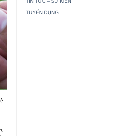
TIN TỨC – SỰ KIỆN
TUYỂN DỤNG
Hệ
ức