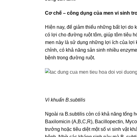
Cơ chế – công dụng của men vi sinh tr
Hiện nay, để giảm thiểu những bất lợi do 
có lợi cho đường ruột tôm, giúp tôm tiêu 
men này là sử dụng những lợi ích của lợi k
chỉnh, có khả năng sản sinh nhiều enzyme
bệnh trong đường ruột.
Vi khuẩn B.subtilis
Ngoài ra B.subtilis còn có khả năng tổng 
Baxilomicin (A,B,C,R), Bacillopectin, Myco
trưởng hoặc tiêu diệt một số vi sinh vật
bệnh. Nhờ các kháng sinh này mà B. subtili