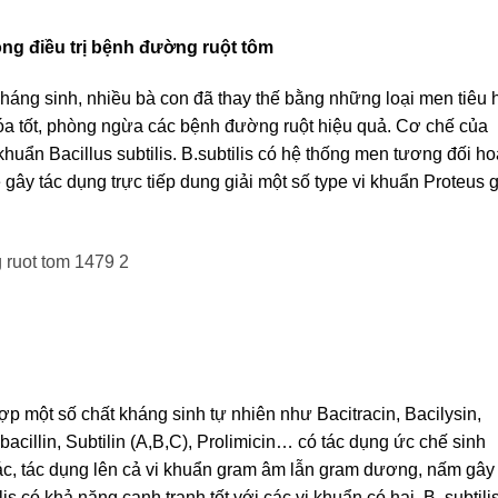
ong điều trị bệnh đường ruột tôm
kháng sinh, nhiều bà con đã thay thế bằng những loại men tiêu 
hóa tốt, phòng ngừa các bệnh đường ruột hiệu quả. Cơ chế của
huẩn Bacillus subtilis. B.subtilis có hệ thống men tương đối h
 gây tác dụng trực tiếp dung giải một số type vi khuẩn Proteus 
hợp một số chất kháng sinh tự nhiên như Bacitracin, Bacilysin,
bacillin, Subtilin (A,B,C), Prolimicin… có tác dụng ức chế sinh
 khác, tác dụng lên cả vi khuẩn gram âm lẫn gram dương, nấm gây
s có khả năng cạnh tranh tốt với các vi khuẩn có hại. B. subtili