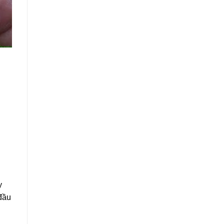
y
 đầu