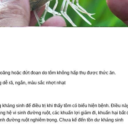
 loãng hoặc đứt đoạn do tôm không hấp thụ được thức ăn.
g dễ rã, ngắn, màu sắc nhợt nhạt
háng sinh để điều trị khi thấy tôm có biểu hiện bệnh. Điều nà
ằng hệ vi sinh đường ruột, các khuẩn lợi giảm đi, khuẩn hại bắt
bệnh đường ruột nghiêm trọng. Chưa kể đến tồn dư kháng sinh