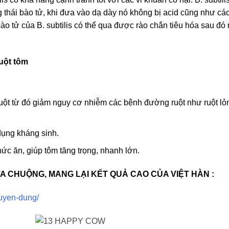
g thái bào tử, khi đưa vào dạ dày nó không bị acid cũng như cá
bào tử của B. subtilis có thể qua được rào chắn tiêu hóa sau đó
ruột tôm
ột từ đó giảm nguy cơ nhiễm các bệnh đường ruột như ruột lỏ
dụng kháng sinh.
ức ăn, giúp tôm tăng trọng, nhanh lớn.
A CHUỘNG, MANG LẠI KẾT QUẢ CAO CỦA VIỆT HÀN :
huyen-dung/