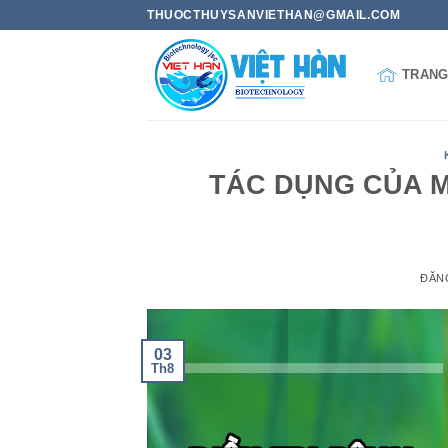
Bỏ
THUOCTHUYSANVIETHAN@GMAIL.COM
qua
nội
TRANG
dung
TÁC DỤNG CỦA M
ĐĂN
03
Th8