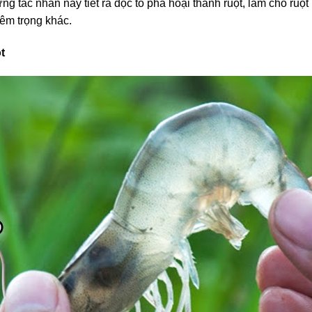
 tác nhân này tiết ra độc tố phá hoại thành ruột, làm cho ruột 
êm trọng khác.
t