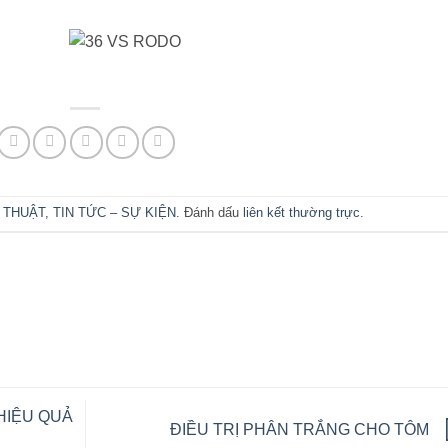
 THUẬT
,
TIN TỨC – SỰ KIỆN
. Đánh dấu
liên kết thường trực
.
HIỆU QUẢ
ĐIỀU TRỊ PHÂN TRẮNG CHO TÔM