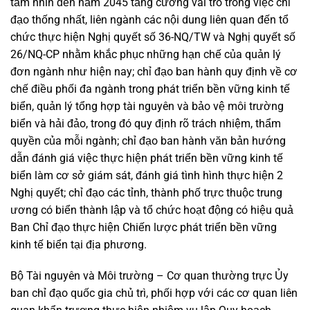
tầm nhìn đến năm 2045 tăng cường vai trò trong việc chỉ
đạo thống nhất, liên ngành các nội dung liên quan đến tổ
chức thực hiện Nghị quyết số 36-NQ/TW và Nghị quyết số
26/NQ-CP nhằm khắc phục những hạn chế của quản lý
đơn ngành như hiện nay; chỉ đạo ban hành quy định về cơ
chế điều phối đa ngành trong phát triển bền vững kinh tế
biển, quản lý tổng hợp tài nguyên và bảo vệ môi trường
biển và hải đảo, trong đó quy định rõ trách nhiệm, thẩm
quyền của mỗi ngành; chỉ đạo ban hành văn bản hướng
dẫn đánh giá việc thực hiện phát triển bền vững kinh tế
biển làm cơ sở giám sát, đánh giá tình hình thực hiện 2
Nghị quyết; chỉ đạo các tỉnh, thành phố trực thuộc trung
ương có biển thành lập và tổ chức hoạt động có hiệu quả
Ban Chỉ đạo thực hiện Chiến lược phát triển bền vững
kinh tế biển tại địa phương.
Bộ Tài nguyên và Môi trường – Cơ quan thường trực Ủy
ban chỉ đạo quốc gia chủ trì, phối hợp với các cơ quan liên