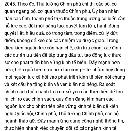
2045. Theo đó, Thủ tướng Chính phủ chỉ thị các bộ, cơ
quan ngang bộ, cơ quan thuộc Chính phủ, Ủy ban nhân
dân các tỉnh, thành phố trực thuộc trung ương có biển cần
nỗ lực cao, đổi mới sáng tạo, quyết tâm lớn, hành động
quyết liệt, hiệu quả, có trọng tâm, trọng điểm, xử lý dứt
điểm, không để kéo dài các nhiệm vụ được giao. Trong
điều kiện nguồn lực còn hạn chế, cần lựa chọn, xác định
các dự án ưu tiên để tập trung đầu tư, tạo động lực thực
sự cho phát triển bền vững kinh tế biển. Đẩy mạnh hơn
nữa, hiệu quả hơn nữa hợp tác công – tư nhằm huy động
mọi nguồn lực xã hội vào phát triển kinh tế biển nói chung
và kết cấu hạ tầng biển và ven biển nói riêng. Rà soát
chính sách hiện hành trên cơ sở yêu cầu thực tiễn để tìm
ra, chỉ rõ các chính sách, quy định đang kìm hãm các
nguồn lực cho phát triển bền vững kinh tế biển để kiến
nghị Quốc hội, Chính phủ, Thủ tướng Chính phủ, các bộ,
ngành tháo gỡ. Đẩy mạnh ứng dụng công nghệ thông tin,
thực hiện nhanh việc chuyển đổi số các ngành kinh tế