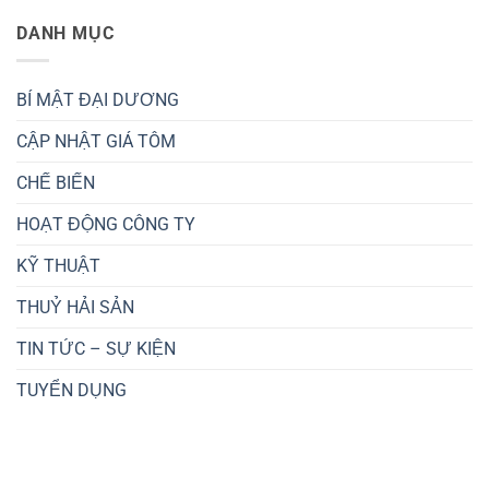
DANH MỤC
BÍ MẬT ĐẠI DƯƠNG
CẬP NHẬT GIÁ TÔM
CHẾ BIẾN
HOẠT ĐỘNG CÔNG TY
KỸ THUẬT
THUỶ HẢI SẢN
TIN TỨC – SỰ KIỆN
TUYỂN DỤNG