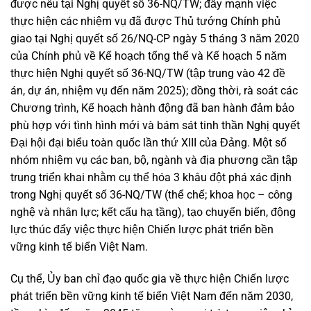
được nêu tại Nghị quyết số 36-NQ/TW; đẩy mạnh việc
thực hiện các nhiệm vụ đã được Thủ tướng Chính phủ
giao tại Nghị quyết số 26/NQ-CP ngày 5 tháng 3 năm 2020
của Chính phủ về Kế hoạch tổng thể và Kế hoạch 5 năm
thực hiện Nghị quyết số 36-NQ/TW (tập trung vào 42 đề
án, dự án, nhiệm vụ đến năm 2025); đồng thời, rà soát các
Chương trình, Kế hoạch hành động đã ban hành đảm bảo
phù hợp với tình hình mới và bám sát tinh thần Nghị quyết
Đại hội đại biểu toàn quốc lần thứ XIII của Đảng. Một số
nhóm nhiệm vụ các ban, bộ, ngành và địa phương cần tập
trung triển khai nhằm cụ thể hóa 3 khâu đột phá xác định
trong Nghị quyết số 36-NQ/TW (thể chế; khoa học – công
nghệ và nhân lực; kết cấu hạ tầng), tạo chuyển biến, động
lực thúc đẩy việc thực hiện Chiến lược phát triển bền
vững kinh tế biển Việt Nam.
Cụ thể, Ủy ban chỉ đạo quốc gia về thực hiện Chiến lược
phát triển bền vững kinh tế biển Việt Nam đến năm 2030,