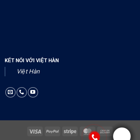
KẾT NỐI VỚI VIỆT HÀN
Việt Hàn
Visa
PayPal
Stripe
MasterCard
Cash
On