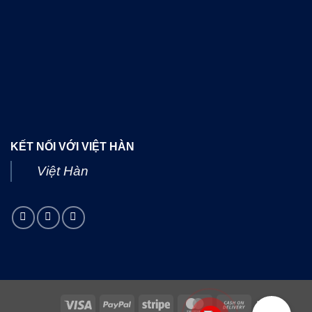
KẾT NỐI VỚI VIỆT HÀN
Việt Hàn
Visa
PayPal
Stripe
MasterCard
Cash