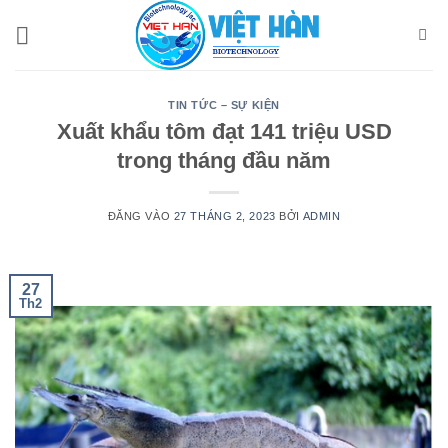
Bỏ
qua
nội
dung
TIN TỨC – SỰ KIỆN
Xuất khẩu tôm đạt 141 triệu USD
trong tháng đầu năm
ĐĂNG VÀO
27 THÁNG 2, 2023
BỞI
ADMIN
27
Th2