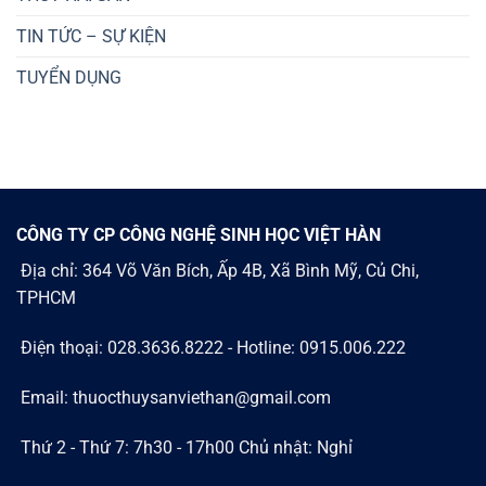
TIN TỨC – SỰ KIỆN
TUYỂN DỤNG
CÔNG TY CP CÔNG NGHỆ SINH HỌC VIỆT HÀN
Địa chỉ: 364 Võ Văn Bích, Ấp 4B, Xã Bình Mỹ, Củ Chi,
TPHCM
Điện thoại: 028.3636.8222 - Hotline: 0915.006.222
Email: thuocthuysanviethan@gmail.com
Thứ 2 - Thứ 7: 7h30 - 17h00 Chủ nhật: Nghỉ