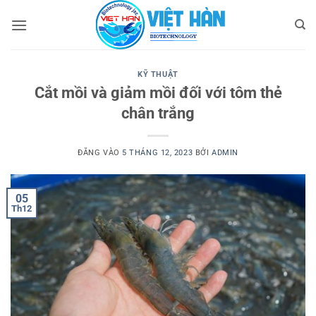
Bỏ
qua
nội
dung
KỸ THUẬT
Cắt mồi và giảm mồi đối với tôm thẻ
chân trắng
ĐĂNG VÀO
5 THÁNG 12, 2023
BỞI
ADMIN
05
Th12