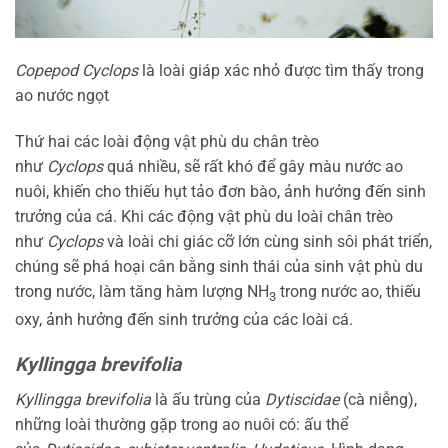
Copepod Cyclops
là loài giáp xác nhỏ được tìm thấy trong
ao nước ngọt
Thứ hai các loài động vật phù du chân trèo
như
Cyclops
quá nhiều, sẽ rất khó để gây màu nước ao
nuôi, khiến cho thiếu hụt tảo đơn bào, ảnh hưởng đến sinh
trưởng của cá. Khi các động vật phù du loài chân trèo
như
Cyclops
và loài chi giác cỡ lớn cùng sinh sôi phát triển,
chúng sẽ phá hoại cân bằng sinh thái của sinh vật phù du
trong nước, làm tăng hàm lượng NH
trong nước ao, thiếu
3
oxy, ảnh hưởng đến sinh trưởng của các loài cá.
Kyllingga brevifolia
Kyllingga brevifolia
là ấu trùng của
Dytiscidae
(cà niễng),
những loài thường gặp trong ao nuôi có: ấu thể