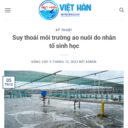
Bỏ
qua
nội
dung
KỸ THUẬT
Suy thoái môi trường ao nuôi do nhân
tố sinh học
ĐĂNG VÀO
5 THÁNG 12, 2023
BỞI
ADMIN
05
Th12