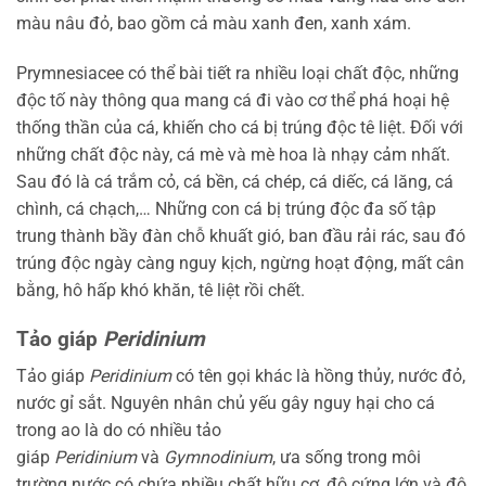
màu nâu đỏ, bao gồm cả màu xanh đen, xanh xám.
Prymnesiacee có thể bài tiết ra nhiều loại chất độc, những
độc tố này thông qua mang cá đi vào cơ thể phá hoại hệ
thống thần của cá, khiến cho cá bị trúng độc tê liệt. Đối với
những chất độc này, cá mè và mè hoa là nhạy cảm nhất.
Sau đó là cá trắm cỏ, cá bền, cá chép, cá diếc, cá lăng, cá
chình, cá chạch,… Những con cá bị trúng độc đa số tập
trung thành bầy đàn chỗ khuất gió, ban đầu rải rác, sau đó
trúng độc ngày càng nguy kịch, ngừng hoạt động, mất cân
bằng, hô hấp khó khăn, tê liệt rồi chết.
Tảo giáp
Peridinium
Tảo giáp
Peridinium
có tên gọi khác là hồng thủy, nước đỏ,
nước gỉ sắt. Nguyên nhân chủ yếu gây nguy hại cho cá
trong ao là do có nhiều tảo
giáp
Peridinium
và
Gymnodinium
, ưa sống trong môi
trường nước có chứa nhiều chất hữu cơ, độ cứng lớn và độ