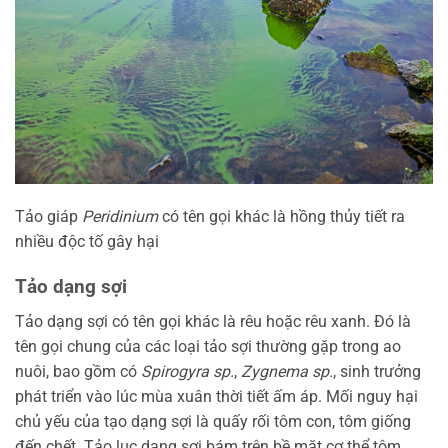
Tảo giáp
Peridinium
có tên gọi khác là hồng thủy tiết ra
nhiều độc tố gây hại
Tảo dạng sợi
Tảo dạng sợi có tên gọi khác là rêu hoặc rêu xanh. Đó là
tên gọi chung của các loại tảo sợi thường gặp trong ao
nuôi, bao gồm có
Spirogyra sp.
,
Zygnema sp.
, sinh trưởng
phát triển vào lúc mùa xuân thời tiết ấm áp. Mối nguy hại
chủ yếu của tạo dạng sợi là quấy rối tôm con, tôm giống
đến chết. Tảo lục dạng sợi bám trên bề mặt cơ thể tôm,