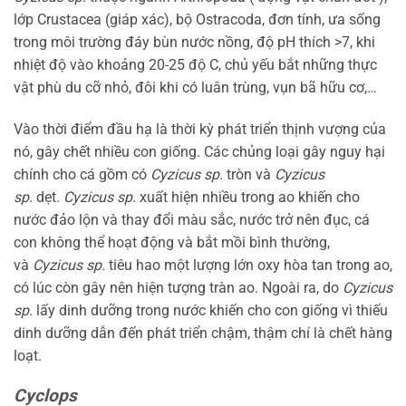
lớp Crustacea (giáp xác), bộ Ostracoda, đơn tính, ưa sống
trong môi trường đáy bùn nước nồng, độ pH thích >7, khi
nhiệt độ vào khoảng 20-25 độ C, chủ yếu bắt những thực
vật phù du cỡ nhỏ, đôi khi có luân trùng, vụn bã hữu cơ,…
Vào thời điểm đầu hạ là thời kỳ phát triển thịnh vượng của
nó, gây chết nhiều con giống. Các chủng loại gây nguy hại
chính cho cá gồm có
Cyzicus sp.
tròn và
Cyzicus
sp.
dẹt.
Cyzicus sp.
xuất hiện nhiều trong ao khiến cho
nước đảo lộn và thay đổi màu sắc, nước trở nên đục, cá
con không thể hoạt động và bắt mồi bình thường,
và
Cyzicus sp.
tiêu hao một lượng lớn oxy hòa tan trong ao,
có lúc còn gây nên hiện tượng tràn ao. Ngoài ra, do
Cyzicus
sp.
lấy dinh dưỡng trong nước khiến cho con giống vì thiếu
dinh dưỡng dẫn đến phát triển chậm, thậm chí là chết hàng
loạt.
Cyclops