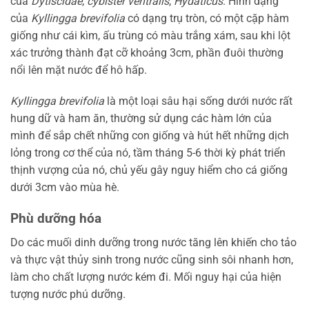
của
Dytiscidae
,
cybister ventralis
,
Hydaticus
. Hình dạng
của
Kyllingga brevifolia
có dạng trụ tròn, có một cặp hàm
giống như cái kìm, ấu trùng có màu trắng xám, sau khi lột
xác trưởng thành đạt cỡ khoảng 3cm, phần đuôi thường
nổi lên mặt nước để hô hấp.
Kyllingga brevifolia
là một loại sâu hại sống dưới nước rất
hung dữ và ham ăn, thường sử dụng các hàm lớn của
mình để sắp chết những con giống và hút hết những dịch
lỏng trong cơ thể của nó, tầm tháng 5-6 thời kỳ phát triển
thịnh vượng của nó, chủ yếu gây nguy hiểm cho cá giống
dưới 3cm vào mùa hè.
Phù dưỡng hóa
Do các muối dinh dưỡng trong nước tăng lên khiến cho tảo
và thực vật thủy sinh trong nước cũng sinh sôi nhanh hơn,
làm cho chất lượng nước kém đi. Mối nguy hại của hiện
tượng nước phú dưỡng.