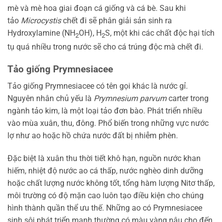
mè và mè hoa giai đoạn cá giống và cá bè. Sau khi
tảo
Microcystis
chết đi sẽ phân giải sản sinh ra
Hydroxylamine (NH
OH), H
S, một khi các chất độc hại tích
2
2
tụ quá nhiều trong nước sẽ cho cá trúng độc mà chết đi.
Tảo giống Prymnesiacee
Tảo giống Prymnesiacee có tên gọi khác là nước gỉ.
Nguyên nhân chủ yếu là
Prymnesium parvum
carter trong
ngành tảo kim, là một loại tảo đơn bào. Phát triển nhiều
vào mùa xuân, thu, đông. Phổ biến trong những vực nước
lợ như ao hoặc hồ chứa nước đất bị nhiễm phèn.
Đặc biệt là xuân thu thời tiết khô hạn, nguồn nước khan
hiếm, nhiệt độ nước ao cá thấp, nước nghèo dinh dưỡng
hoặc chất lượng nước không tốt, tổng hàm lượng Nitơ thấp,
môi trường có độ mặn cao luôn tạo điều kiện cho chúng
hình thành quần thể ưu thế. Những ao có Prymnesiacee
sinh sôi phát triển mạnh thường có màu vàng nâu cho đến