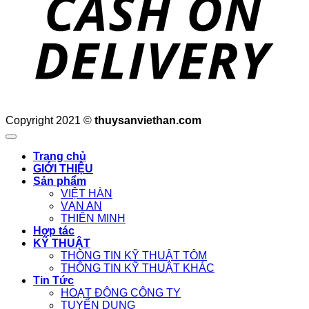
Copyright 2021 ©
thuysanviethan.com
Trang chủ
GIỚI THIỆU
Sản phẩm
VIỆT HÀN
VẠN AN
THIÊN MINH
Hợp tác
KỸ THUẬT
THÔNG TIN KỸ THUẬT TÔM
THÔNG TIN KỸ THUẬT KHÁC
Tin Tức
HOẠT ĐỘNG CÔNG TY
TUYỂN DỤNG