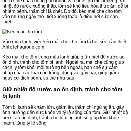
độ cơ thể của chúng phụ thuộc vào nhiệt độ môi trường. Khi
nhiệt độ nước xuống thấp, tôm sẽ khó tiêu hóa thức ăn, dễ bị
nhiễm bệnh, thậm chí là chết. Do đó, kéo mái che cho tôm
vào những ngày thời tiết xuống thấp là điều hết sức cần
thiết.
Vào mùa lạnh, việc kéo mái che cho tôm là hết sức cần thiết.
Ảnh: lehagroup.com
Kéo mái cho tôm trong mùa lạnh giúp giữ nhiệt độ nước ao
ổn định, tránh cho tôm bị lạnh. Ngoài ra, mái che cũng giúp
cách ly tôm khỏi môi trường bên ngoài, hạn chế sự xâm
nhập của các loại côn trùng, động vật gây hại, giúp giảm
nguy cơ dịch bệnh, cụ thể như sau:
Giữ nhiệt độ nước ao ổn định, tránh cho tôm
bị lạnh
Tôm bị lạnh sẽ chậm lớn, giảm ăn, thậm chí ngừng ăn, gây
ảnh hưởng đến sức khỏe và tỷ lệ sống của tôm. Giữ nhiệt độ
nước ao ổn định, tránh cho tôm bị lạnh sẽ giúp tôm khỏe
mạnh, tăng tỷ lệ sống.