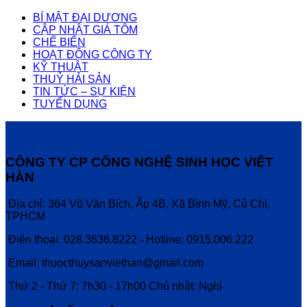
BÍ MẬT ĐẠI DƯƠNG
CẬP NHẬT GIÁ TÔM
CHẾ BIẾN
HOẠT ĐỘNG CÔNG TY
KỸ THUẬT
THUỶ HẢI SẢN
TIN TỨC – SỰ KIỆN
TUYỂN DỤNG
CÔNG TY CP CÔNG NGHỆ SINH HỌC VIỆT
HÀN
Địa chỉ: 364 Võ Văn Bích, Ấp 4B, Xã Bình Mỹ, Củ Chi,
TPHCM
Điện thoại: 028.3636.8222 - Hotline: 0915.006.222
Email: thuocthuysanviethan@gmail.com
Thứ 2 - Thứ 7: 7h30 - 17h00 Chủ nhật: Nghỉ