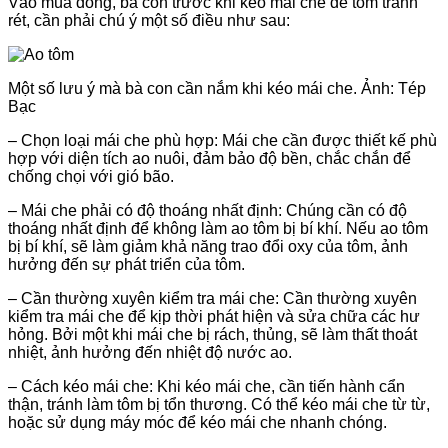
Vào mùa đông, bà con trước khi kéo mái che để tôm tránh
rét, cần phải chú ý một số điều như sau:
Một số lưu ý mà bà con cần nắm khi kéo mái che. Ảnh: Tép
Bạc
– Chọn loại mái che phù hợp: Mái che cần được thiết kế phù
hợp với diện tích ao nuôi, đảm bảo độ bền, chắc chắn để
chống chọi với gió bão.
– Mái che phải có độ thoáng nhất định: Chúng cần có độ
thoáng nhất định để không làm ao tôm bị bí khí. Nếu ao tôm
bị bí khí, sẽ làm giảm khả năng trao đổi oxy của tôm, ảnh
hưởng đến sự phát triển của tôm.
– Cần thường xuyên kiểm tra mái che: Cần thường xuyên
kiểm tra mái che để kịp thời phát hiện và sửa chữa các hư
hỏng. Bởi một khi mái che bị rách, thủng, sẽ làm thất thoát
nhiệt, ảnh hưởng đến nhiệt độ nước ao.
– Cách kéo mái che: Khi kéo mái che, cần tiến hành cẩn
thận, tránh làm tôm bị tổn thương. Có thể kéo mái che từ từ,
hoặc sử dụng máy móc để kéo mái che nhanh chóng.