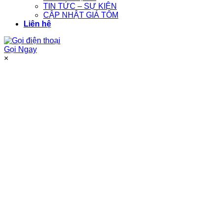
TIN TỨC – SỰ KIỆN
CẬP NHẬT GIÁ TÔM
Liên hệ
Gọi Ngay
×