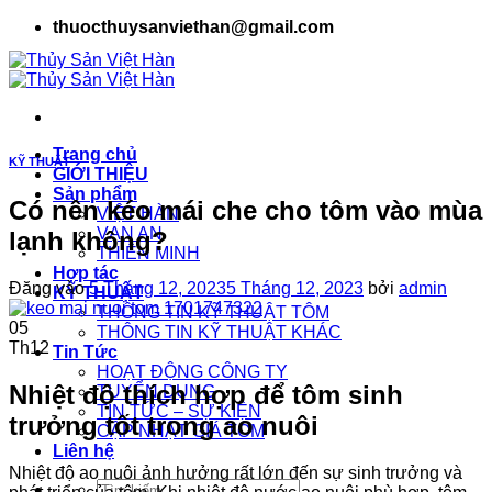
Bỏ
thuocthuysanviethan@gmail.com
qua
nội
dung
Trang chủ
KỸ THUẬT
GIỚI THIỆU
Sản phẩm
Có nên kéo mái che cho tôm vào mùa
VIỆT HÀN
VẠN AN
lạnh không?
THIÊN MINH
Hợp tác
Đăng vào
5 Tháng 12, 2023
5 Tháng 12, 2023
bởi
admin
KỸ THUẬT
THÔNG TIN KỸ THUẬT TÔM
05
THÔNG TIN KỸ THUẬT KHÁC
Th12
Tin Tức
HOẠT ĐỘNG CÔNG TY
Nhiệt độ thích hợp để tôm sinh
TUYỂN DỤNG
TIN TỨC – SỰ KIỆN
trưởng tốt trong ao nuôi
CẬP NHẬT GIÁ TÔM
Liên hệ
Nhiệt độ ao nuôi ảnh hưởng rất lớn đến sự sinh trưởng và
Tìm