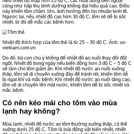
Nếu nhiệt độ thấp hơn 25 độ C, các hoạt động bên ngoài
cũng như hấp thụ dinh dưỡng không đạt hiệu quả cao. Điều
này khiến tôm chậm lớn, ảnh hưởng đến lợi nhuận kinh tế.
Ngược lại, nếu nhiệt độ cao hơn 30 độ C, tôm sẽ dễ bị sốc
nhiệt, từ đó dễ mắc các bệnh hơn.
Nhiệt độ thích hợp của tôm thẻ là từ 25 – 30 độ C. Ảnh: uv-
vietnam.com.vn
Do đó, bà con chú ý không để nhiệt độ ao nuôi thay đổi đột
ngột. Nhiệt độ trong ngày nếu biến động hơn 3 độ C – 5 độ C
sẽ làm cho tôm giảm ăn. Khi nhiệt độ nước ao nuôi xuống
thấp, tôm sẽ di chuyển xuống đáy để tránh rét, khiến tôm dễ
bị ngạt khí và mắc bệnh. Khi nhiệt độ nước ao nuôi tăng cao,
tôm sẽ di chuyển lên mặt nước, khiến tôm dễ bị sốc nhiệt và
mắc bệnh.
Có nên kéo mái cho tôm vào mùa
lạnh hay không?
Mùa lạnh, nhiệt độ nước ao tôm thường xuống thấp, có thể
xuống dưới 25 độ C. Tôm là loài động vật biến nhiệt, nhiệt