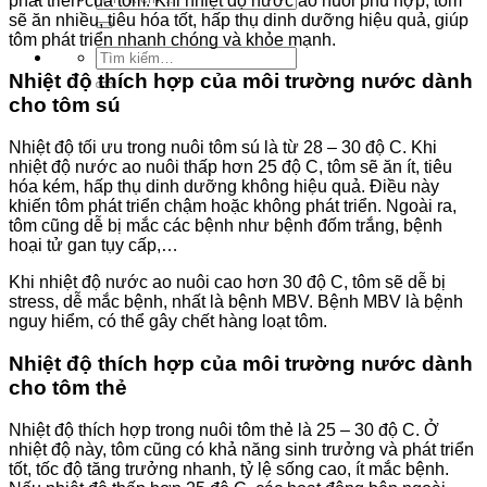
phát triển của tôm. Khi nhiệt độ nước ao nuôi phù hợp, tôm
kiếm:
sẽ ăn nhiều, tiêu hóa tốt, hấp thụ dinh dưỡng hiệu quả, giúp
tôm phát triển nhanh chóng và khỏe mạnh.
Tìm
kiếm:
Nhiệt độ thích hợp của môi trường nước dành
cho tôm sú
Nhiệt độ tối ưu trong nuôi tôm sú là từ 28 – 30 độ C. Khi
nhiệt độ nước ao nuôi thấp hơn 25 độ C, tôm sẽ ăn ít, tiêu
hóa kém, hấp thụ dinh dưỡng không hiệu quả. Điều này
khiến tôm phát triển chậm hoặc không phát triển. Ngoài ra,
tôm cũng dễ bị mắc các bệnh như bệnh đốm trắng, bệnh
hoại tử gan tụy cấp,…
Khi nhiệt độ nước ao nuôi cao hơn 30 độ C, tôm sẽ dễ bị
stress, dễ mắc bệnh, nhất là bệnh MBV. Bệnh MBV là bệnh
nguy hiểm, có thể gây chết hàng loạt tôm.
Nhiệt độ thích hợp của môi trường nước dành
cho tôm thẻ
Nhiệt độ thích hợp trong nuôi tôm thẻ là 25 – 30 độ C. Ở
nhiệt độ này, tôm cũng có khả năng sinh trưởng và phát triển
tốt, tốc độ tăng trưởng nhanh, tỷ lệ sống cao, ít mắc bệnh.