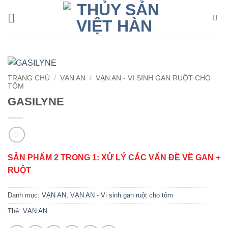
Bỏ
qua
nội
dung
TRANG CHỦ
/
VẠN AN
/
VẠN AN - VI SINH GAN RUỘT CHO
TÔM
GASILYNE
SẢN PHẨM 2 TRONG 1: XỬ LÝ CÁC VẤN ĐỀ VỀ GAN +
RUỘT
Danh mục:
VẠN AN
,
VẠN AN - Vi sinh gan ruột cho tôm
Thẻ:
VẠN AN