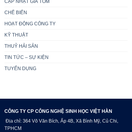
CẬP NHẬT GIÁ TÔM
CHẾ BIẾN
HOẠT ĐỘNG CÔNG TY
KỸ THUẬT
THUỶ HẢI SẢN
TIN TỨC – SỰ KIỆN
TUYỂN DỤNG
CÔNG TY CP CÔNG NGHỆ SINH HỌC VIỆT HÀN
Địa chỉ: 364 Võ Văn Bích, Ấp 4B, Xã Bình Mỹ, Củ Chi,
TPHCM