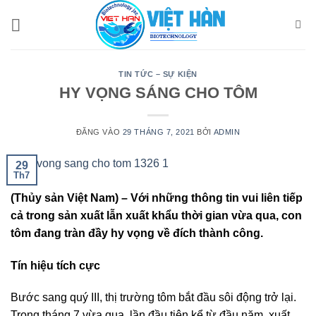
Bỏ
qua
nội
dung
TIN TỨC – SỰ KIỆN
HY VỌNG SÁNG CHO TÔM
ĐĂNG VÀO
29 THÁNG 7, 2021
BỞI
ADMIN
29
Th7
(Thủy sản Việt Nam) – Với những thông tin vui liên tiếp
cả trong sản xuất lẫn xuất khẩu thời gian vừa qua, con
tôm đang tràn đầy hy vọng về đích thành công.
Tín hiệu tích cực
Bước sang quý III, thị trường tôm bắt đầu sôi động trở lại.
Trong tháng 7 vừa qua, lần đầu tiên kể từ đầu năm, xuất