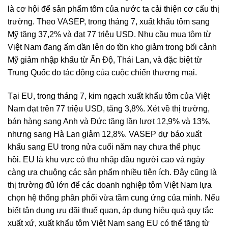
là cơ hội để sản phẩm tôm của nước ta cải thiện cơ cấu thị
trường. Theo VASEP, trong tháng 7, xuất khẩu tôm sang
Mỹ tăng 37,2% và đạt 77 triệu USD. Nhu cầu mua tôm từ
Việt Nam đang ấm dần lên do tồn kho giảm trong bối cảnh
Mỹ giảm nhập khẩu từ Ấn Độ, Thái Lan, và đặc biệt từ
Trung Quốc do tác động của cuộc chiến thương mại.
Tại EU, trong tháng 7, kim ngạch xuất khẩu tôm của Việt
Nam đạt trên 77 triệu USD, tăng 3,8%. Xét về thị trường,
bán hàng sang Anh và Đức tăng lần lượt 12,9% và 13%,
nhưng sang Hà Lan giảm 12,8%. VASEP dự báo xuất
khẩu sang EU trong nửa cuối năm nay chưa thể phục
hồi. EU là khu vực có thu nhập đầu người cao và ngày
càng ưa chuộng các sản phẩm nhiều tiện ích. Đây cũng là
thị trường đủ lớn để các doanh nghiệp tôm Việt Nam lựa
chọn hệ thống phân phối vừa tầm cung ứng của mình. Nếu
biết tận dụng ưu đãi thuế quan, áp dụng hiệu quả quy tắc
xuất xứ, xuất khẩu tôm Việt Nam sang EU có thể tăng từ