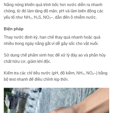
Nắng nóng khiến quá trình bốc hơi nước diễn ra nhanh
chóng, từ đó làm tăng độ mặn, pH và làm biến động các
yếu tố như NH₃, H₂S, NO₂–, dẫn đến ô nhiễm nước.
Biện pháp
Thay nước định kỳ, hạn chế thay quá nhanh hoặc quá
nhiều trong ngày nắng gắt vì dễ gây sốc cho vật nuôi.
Sử dụng chế phẩm sinh học để xử lý đáy ao và phân hủy
chất hữu cơ, giảm khí độc.
Kiểm tra các chỉ tiêu nước (pH, độ kiềm, NH₃, NO₂–) bằng
bộ test nhanh để điều chỉnh kịp thời.