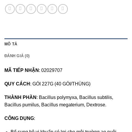
MÔ TẢ
ĐÁNH GIÁ (0)
MÃ TIẾP NHẬN
: 02029707
QUY CÁCH
: GÓI 227G (40 GÓI/THÙNG)
THÀNH PHẦN
: Bacillus polymyxa, Bacillus subtilis,
Bacillus pumilus, Bacillus megaterium, Dextrose.
CÔNG DỤNG
:
Bổ sung hệ vi khuẩn có lợi cho môi trường ao nuôi.