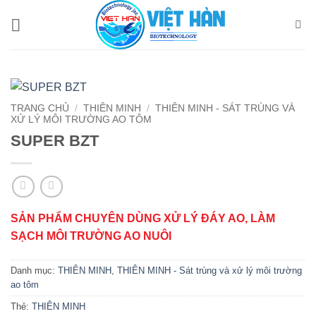
Bỏ
qua
nội
dung
TRANG CHỦ
/
THIÊN MINH
/
THIÊN MINH - SÁT TRÙNG VÀ
XỬ LÝ MÔI TRƯỜNG AO TÔM
SUPER BZT
SẢN PHẨM CHUYÊN DÙNG XỬ LÝ ĐÁY AO, LÀM
SẠCH MÔI TRƯỜNG AO NUÔI
Danh mục:
THIÊN MINH
,
THIÊN MINH - Sát trùng và xử lý môi trường
ao tôm
Thẻ:
THIÊN MINH