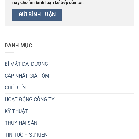
này cho lần bình luận kế tiếp của tôi.
DANH MỤC
BÍ MẬT ĐẠI DƯƠNG
CẬP NHẬT GIÁ TÔM
CHẾ BIẾN
HOẠT ĐỘNG CÔNG TY
KỸ THUẬT
THUỶ HẢI SẢN
TIN TỨC – SỰ KIỆN