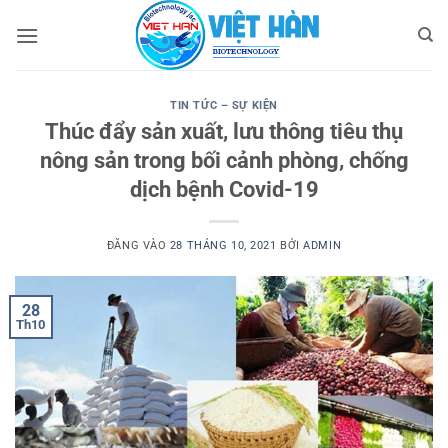
Bỏ
qua
nội
dung
TIN TỨC – SỰ KIỆN
Thúc đẩy sản xuất, lưu thông tiêu thụ
nông sản trong bối cảnh phòng, chống
dịch bệnh Covid-19
ĐĂNG VÀO
28 THÁNG 10, 2021
BỞI
ADMIN
28
Th10