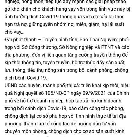
nghiệp, nông thôn; tiếp tục đẩy mạnh các giải pháp tháo
gỡ khó khăn cho khách hàng vay vốn trong lĩnh vực này bị
ảnh hưởng dịch Covid-19 thông qua việc cơ cấu lại thời
hạn trả nợ, giữ nguyên nhóm nợ, miễn, giảm, hạ lãi suất
cho vay,..
Đài phát thanh – Truyền hình tỉnh, Báo Thái Nguyên: phối
hợp với Sở Công thương, Sở Nông nghiệp và PTNT và các
địa phương, đơn vị liên quan tăng cường truyền thông để
kịp thời thông tin, tuyên truyền, hỗ trợ thúc đẩy sản xuất,
lưu thông, tiêu thụ nông sản trong bối cảnh phòng, chống
dịch bệnh Covid-19.
UBND các huyện, thành phố, thị xã: triển khai kịp thời, hiệu
quả Nghị quyết số 105/NQ-CP ngày 09/9/2021 của Chính
phủ về hỗ trợ doanh nghiệp, hợp tác xã, hộ kinh doanh
trong bối cảnh dịch Covid-19, bảo đảm công tác phòng,
chống dịch tại cơ sở phù hợp với tình hình thực tế tại địa
phương; thành lập tổ công tác để hướng dẫn tư vấn
chuyên môn phòng, chống dịch cho cơ sở sản xuất kinh