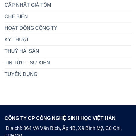
CẬP NHẬT GIÁ TÔM
CHẾ BIẾN
HOẠT ĐỘNG CÔNG TY
KỸ THUẬT
THUỶ HẢI SẢN
TIN TỨC – SỰ KIỆN
TUYỂN DỤNG
CÔNG TY CP CÔNG NGHỆ SINH HỌC VIỆT HÀN
Địa chỉ: 364 Võ Văn Bích, Ấp 4B, Xã Bình Mỹ, Củ Chi,
TPHCM