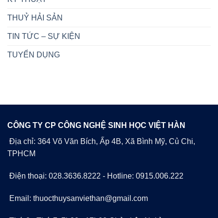
THUỶ HẢI SẢN
TIN TỨC – SỰ KIỆN
TUYỂN DỤNG
CÔNG TY CP CÔNG NGHỆ SINH HỌC VIỆT HÀN
Địa chỉ: 364 Võ Văn Bích, Ấp 4B, Xã Bình Mỹ, Củ Chi,
TPHCM
Điện thoại: 028.3636.8222 - Hotline: 0915.006.222
Email: thuocthuysanviethan@gmail.com