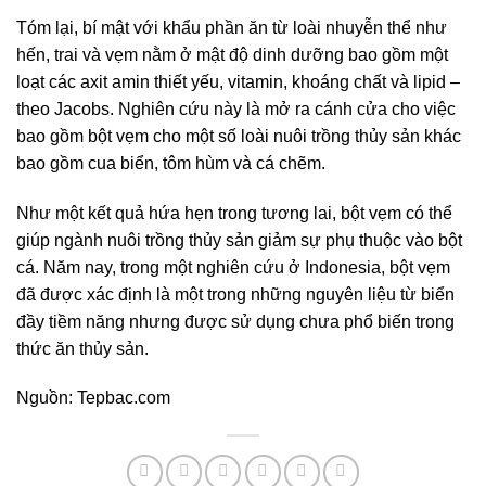
Tóm lại, bí mật với khẩu phần ăn từ loài nhuyễn thể như
hến, trai và vẹm nằm ở mật độ dinh dưỡng bao gồm một
loạt các axit amin thiết yếu, vitamin, khoáng chất và lipid –
theo Jacobs. Nghiên cứu này là mở ra cánh cửa cho việc
bao gồm bột vẹm cho một số loài nuôi trồng thủy sản khác
bao gồm cua biển, tôm hùm và cá chẽm.
Như một kết quả hứa hẹn trong tương lai, bột vẹm có thể
giúp ngành nuôi trồng thủy sản giảm sự phụ thuộc vào bột
cá. Năm nay, trong một nghiên cứu ở Indonesia, bột vẹm
đã được xác định là một trong những nguyên liệu từ biển
đầy tiềm năng nhưng được sử dụng chưa phổ biến trong
thức ăn thủy sản.
Nguồn: Tepbac.com