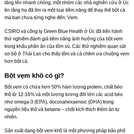
tăng lên nhanh chóng, một nhóm các nhà nghiên cứu ở Úc
tin rằng họ đã tìm ra một loại tiềm năng để thay thế bột cá
mà bạn chưa từng nghe đến: Vẹm.
CSIRO và công ty Green Blue Health ở Úc đã tiến hành
thử nghiệm đánh giá tiềm năng ảnh hưởng của bột vẹm
trong khẩu phần ăn của tôm sú. Các thử nghiệm quan sát
sơ bộ ở Thái Lan cho thấy tôm và cá chẽm ưa chuộng vẹm
hơn bột cá.
Bột vẹm khô có gì?
Bột vẹm có chứa hơn 50% hàm lượng protein, chất béo
thô từ 12-16% và một lượng tương đối lớn các acid béo
như omega-3 (EPA), docosahexaenoic (DHA) trong
nguyên liệu thô và betaine – chất kích thích thèm ăn tự
nhiên.
Sản xuất dạng bột vẹm khô là một phương pháp bảo phổ