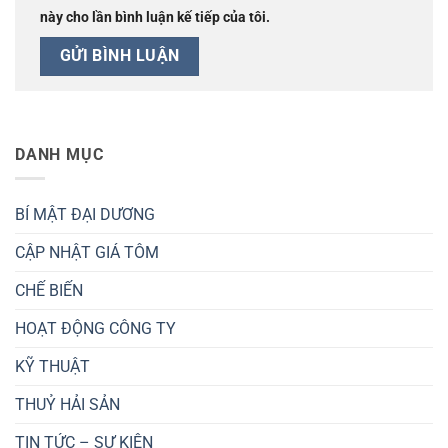
này cho lần bình luận kế tiếp của tôi.
DANH MỤC
BÍ MẬT ĐẠI DƯƠNG
CẬP NHẬT GIÁ TÔM
CHẾ BIẾN
HOẠT ĐỘNG CÔNG TY
KỸ THUẬT
THUỶ HẢI SẢN
TIN TỨC – SỰ KIỆN