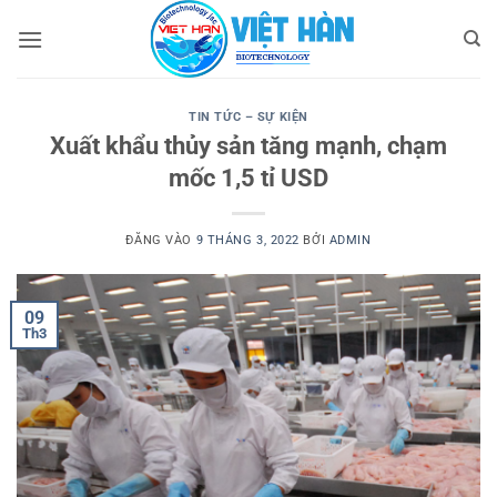
Bỏ
qua
nội
dung
TIN TỨC – SỰ KIỆN
Xuất khẩu thủy sản tăng mạnh, chạm
mốc 1,5 tỉ USD
ĐĂNG VÀO
9 THÁNG 3, 2022
BỞI
ADMIN
09
Th3